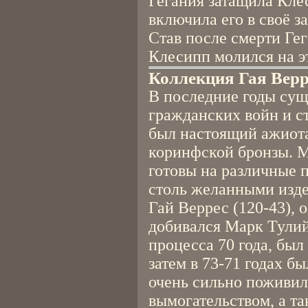
Гегания затащила Клес
включила его в своё з
Став после смерти Ге
Клесипп молился на эт
Коллекция Гая Верр
В последние годы сущ
гражданских войн и с
был настоящий ажиота
коринфской бронзы. 
готовы на различные 
столь желанными изд
Гай Веррес (120-43), 
добивался Марк Тулий
процесса 70 года, был 
затем в 73-71 годах 
очень сильно поживил
вымогательством, а т