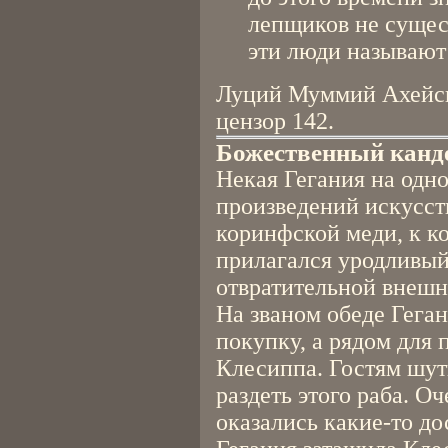
лепщиков не сущест
эти люди называют
Луций Муммий Ахейски
цензор 142.
Божественный канд
Некая Гегания на одн
произведений искусст
коринфской меди, к к
прилагался уродливый
отвратительной внешн
На званом обеде Гега
покупку, а рядом для 
Клесиппа. Гостям шут
раздеть этого раба. О
оказались какие-то до