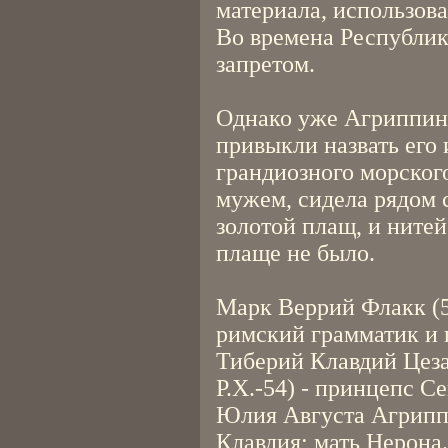
материала, использов
Во времена Республик
запретом.
Однако уже Агриппин
привыкли назвать его 
грандиозного морског
мужем, сидела рядом 
золотой плащ, и нитей
плаще не было.
Марк Веррий Флакк (59 
римский грамматик и п
Тиберий Клавдий Цеза
Р.Х.-54) - принцепс Се
Юлия Августа Агриппи
Клавдия; мать Нерона.