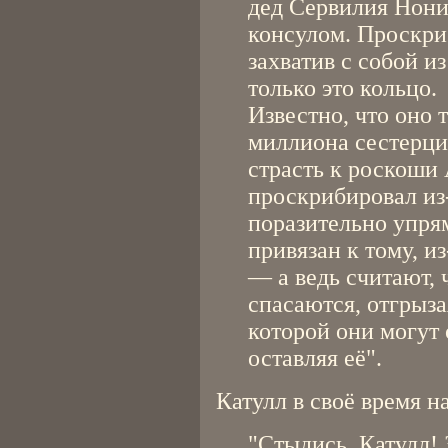
дед Сервилия Нони
консулом. Проскри
захватив с собой из
только это кольцо.
Известно, что оно 
миллиона сестерци
страсть к роскоши
проскрибировал из-
поразительно упря
привязан к тому, и
— а ведь считают, 
спасаются, отгрызая
которой они могут 
оставляя её".
Катулл в своё время н
"Стыдись, Катулл! 