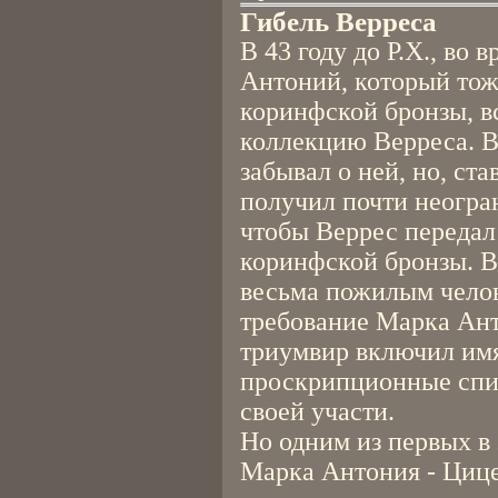
Гибель Верреса
В 43 году до Р.Х., во
Антоний, который тож
коринфской бронзы, 
коллекцию Верреса. В
забывал о ней, но, ст
получил почти неогра
чтобы Веррес передал
коринфской бронзы. В
весьма пожилым челов
требование Марка Ант
триумвир включил имя
проскрипционные спис
своей участи.
Но одним из первых в
Марка Антония - Цице