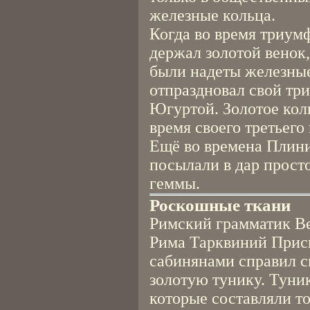
железные кольца.
Когда во время триум
держал золотой венок,
были надеты железные
отпраздновал свой тр
Югуртой. Золотое кол
время своего третьего
Ещё во времена Плини
посылали в дар просто
геммы.
Роскошные ткани
Римский грамматик Ве
Рима Тарквиний Приск
сабинянами справил с
золотую тунику. Туник
которые составляли т