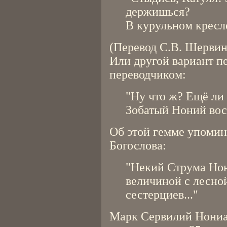
держишься?
В курульном кресле
(Перевод С.В. Шервин
Или другой вариант п
переводчиком:
"Ну что ж? Ещё ли
Зобатый Ноний восс
Об этой гемме упомин
Богослова:
"Некий Струма Нон
величиной с лесной
сестерциев..."
Марк Сервилий Нониан 