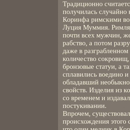
Традиционно считаетс
получилась случайно в 
Коринфа римскими во
Луция Муммия. Римлян
почти всех мужчин, ж
рабство, а потом разр
даже в разграбленном 
количество сокровищ,
бронзовые статуи, а т
сплавились воедино и 
обладавший необыкнов
свойств. Изделия из 
со временем и издава
постукивании.
Впрочем, существовал
происхождения этого 
что один медник в Ко