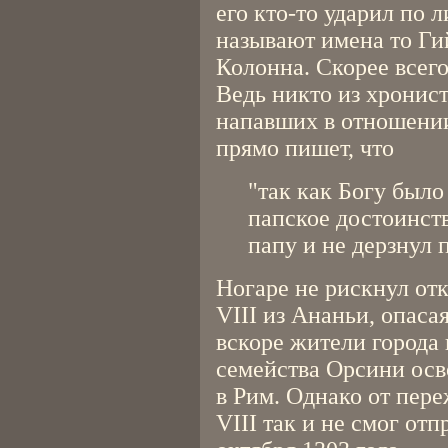
его кто-то ударил по л
называют имена то Ги
Колонна. Скорее всего
Ведь никто из хронис
напавших в отношении
прямо пишет, что
"так как Богу было
папское достоинств
папу и не дерзнул 
Ногаре не рискнул от
VIII из Ананьи, опаса
вскоре жители города
семейства Орсини осв
в Рим. Однако от пер
VIII так и не смог отп