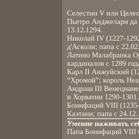
Селестин V или Целес
Пьетро Анджелари да 
13.12.1294.
Николай IV (1227-12
д'Асколи; папа с 22.02
Латино Малабранка Ор
кардиналов с 1289 год
Карл II Анжуйский (1
“Хромой”; король Неа
Андраш III Венециане
и Хорватии 1290-1301.
Бонифаций VIII (1235-
Каэтани; папа с 24.12.
Умение наживать се
Папа Бонифаций VIII 