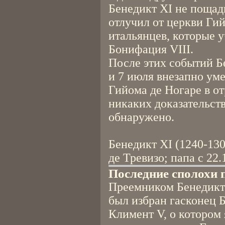
Бенедикт XI не пощади
отлучил от церкви Гий
итальянцев, которые у
Бонифация VIII.
После этих событий Б
и 7 июля внезапно ум
Гийома де Ногаре в о
никаких доказательств
обнаружено.
Бенедикт XI (1240-13
де Тревизо; папа с 22.
Последние сполохи 
Преемником Бенедикт
был избран гасконец 
Климент V, о котором