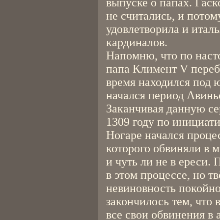
выпуске о папах. Гас
не считались, и потом
удовлетворила и итал
кардиналов.
Напомню, что по наст
папа Климент V переб
время находился под 
начался период Авинь
Заканчивая данную сер
1309 году по инициат
Ногаре начался проце
которого обвиняли в 
и чуть ли не в ереси.
в этом процессе, но тв
невиновность покойно
закончилось тем, что 
все свои обвинения в 