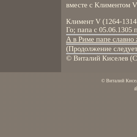
вместе с Климентом V
Климент V (1264-1314
Го; папа с 05.06.1305 
А в Риме папе славно ж
(Продолжение следует
© Виталий Киселев (С
© Виталий Кисел
a