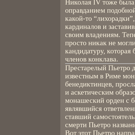
Николая IV тоже была 
оправданием подобно
какой-то “лихорадки”
кардиналов и застави
своим владениям. Теп
просто никак не могл
кандидатуру, которая
членов конклава.
Престарелый Пьетро 
известным в Риме мон
бенедиктинцев, прос
и аскетическим образ
монашеский орден с б
являвшийся ответвлен
ставший самостоятел
смерти Пьетро назван
Вот этот Пьетро напр