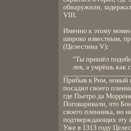
обнаружили, задержа
VIII.
Именно к этому момен
широко известным, пр
(Целестина V):
"Ты пришёл подобн
лев, а умрёшь как 
Прибыв в Рим, новый
посадил своего пленни
где Пьетро да Морроне
Поговаривали, что Бо
своего пленника, но н
подтверждающих эту в
Уже в 1313 году Целе