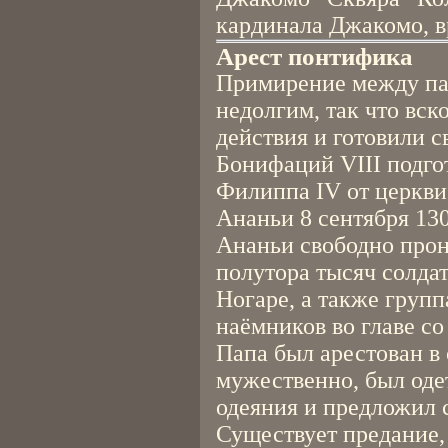
кардинала Джакомо, в
Арест понтифика
Примирение между па
недолгим, так что вс
действия и готовили с
Бонифаций VIII подго
Филиппа IV от церкви 
Ананьи 8 сентября 130
Ананьи свободно прон
полутора тысяч солда
Ногаре, а также груп
наёмников во главе с
Папа был арестован в
мужественно, был оде
одеяния и предложил 
Существует предание,