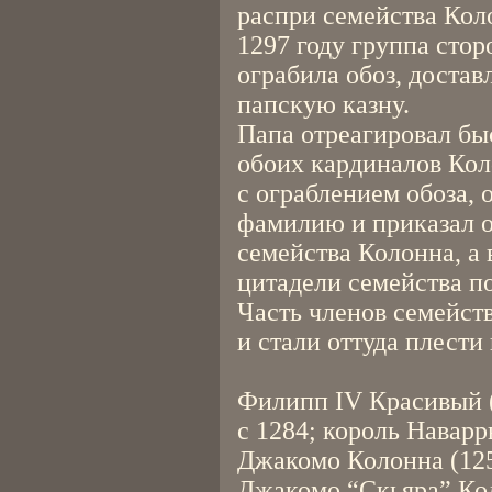
распри семейства Коло
1297 году группа сто
ограбила обоз, доста
папскую казну.
Папа отреагировал быс
обоих кардиналов Коло
с ограблением обоза, 
фамилию и приказал о
семейства Колонна, а 
цитадели семейства п
Часть членов семейст
и стали оттуда плести
Филипп IV Красивый 
с 1284; король Наварр
Джакомо Колонна (125
Джакомо “Скьяра” Ко