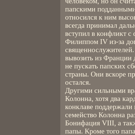
человеком, но он счит
папскими подданными 
относился к ним высо
всегда принимал даль
вступил в конфликт с
Филиппом IV из-за до
священнослужителей. 
вывозить из Франции 
не пускать папских с
страны. Они вскоре п
остался.
Другими сильными вра
Колонна, хотя два кар
конклаве поддержали 
семейство Колонна ра
Бонифация VIII, а та
папы. Кроме того пап