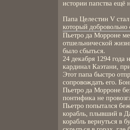
истории папства ещё 
Папа Целестин V стал
который добровольно о
Пьетро да Морроне ме
отшельнической жизни
было сбыться.
24 декабря 1294 года
кардинал Каэтани, пр
Этот папа быстро отпр
сопровождать его. Бон
Пьетро да Морроне бе
понтифика не провозг
Пьетро попытался бежа
корабль, плывший в Д
корабль вернуться в б
скрыться в горах, где 