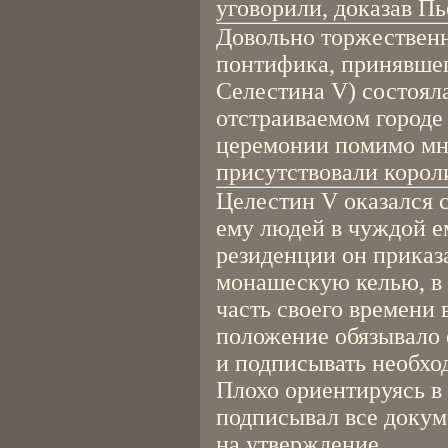
уговорили, доказав Пь
Довольно торжественн
понтифика, принявшег
Селестина V) состояла
отстраиваемом городе 
церемонии помимо мн
присутствовали корол
Целестин V оказался 
ему людей в чуждой ем
резиденции он приказ
монашескую келью, в
часть своего времени 
положение обязывало 
и подписывать необхо
Плохо ориентируясь в
подписывал все докум
на утверждение.