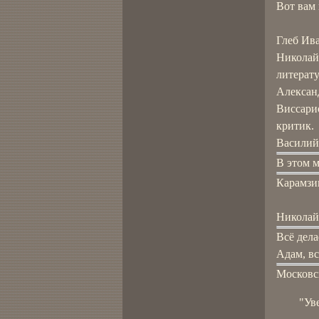
Вот вам 
Глеб Ива
Николай
литерату
Александ
Виссари
критик.
Василий 
В этом 
Карамзин
Николай
Всё дела
Адам, вс
Московс
"Уве