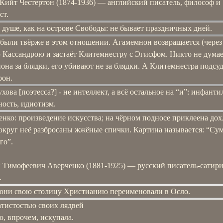
 Кийт Честертон (1874-1936) ― английский писатель, философ и
ст.
 душе, как на острове Свободы: не бывает праздничных дней.
были твёрже в этом отношении. Агамемнон возвращается (через 
 Кассандрою и застаёт Клитемнестру с Эгисфом. Никто не думае
на за блядки, его убивают не за блядки. А Клитемнестра подсуд
рон.
хова [поэтесса?] - не интеллект, а всё остальное на “и”: инфанти
ость, идиотизм.
нко: произведение искусства; на чёрном подносе приклеена дох
вокруг неё разбросаны жжёные спички. Картина называется: “Су
го”.
 Тимофеевич Аверченко (1881-1925) — русский писатель-сатири
.
 они свою столицу Христианию переименовали в Осло.
атистостью своих лядвей
о, впрочем, искупала.