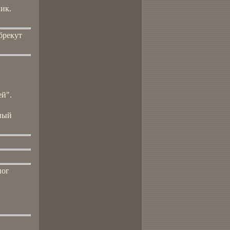
ик.
брекут
ей".
ный
ног