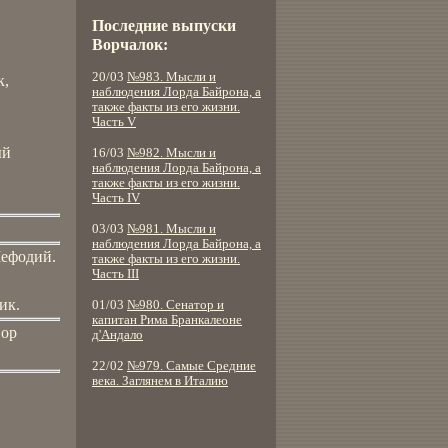
Последние выпуски
Ворчалок:
20/03
№983. Мысли и
к,
наблюдения Лорда Байрона, а
также факты из его жизни.
Часть V
.
ый
16/03
№982. Мысли и
наблюдения Лорда Байрона, а
также факты из его жизни.
Часть IV
03/03
№981. Мысли и
наблюдения Лорда Байрона, а
Мефодий.
также факты из его жизни.
Часть III
ик.
01/03
№980. Сенатор и
капитан Рима Бранкалеоне
вор
д'Андало
22/02
№979. Самые Средние
века. Заглянем в Италию