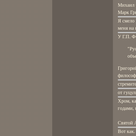
Михаил 
Марк Гр
Я смело
меня на 
У Г.П. Ф
"Ру
объ
Григори
философ
стремите
от гуцул
Хром, ка
годами,
Святой 
Вот как.