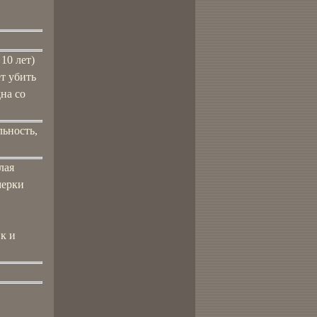
10 лет)
т убить
на со
льность,
лая
мерки
к и