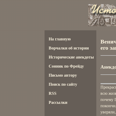
На главную
Венич
его з
Ворчалки об истории
Исторические анекдоты
Сонник по Фрейду
Анекдо
Письмо автору
Поиск по сайту
Прекрас
RSS
всю жиз
почему Г
Рассылки
покончи
уверяли,