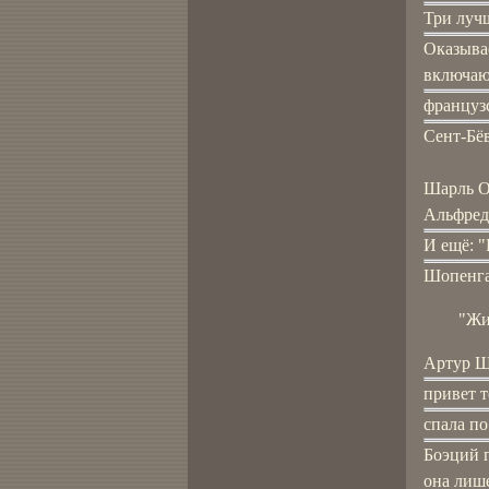
Три луч
Оказывае
включающ
французс
Сент-Бёв
Шарль О
Альфред
И ещё: "
Шопенга
"Жи
Артур Ш
привет т
спала по
Боэций 
она лишен