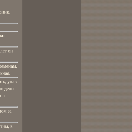
оник,
ко
 лет он
ременам,
ьная.
ть, упав
 недели
 на
дом за
стим, в