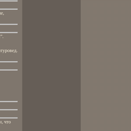
е,
”.
туровед.
, что