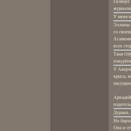
Гилберт
журнали
У меня в
Эллины 
со своею
Агамемно
всех сто
Таня Обу
изнурённ
У Аверче
крыса, 
насущно
Аркадий
издатель
Дураки,
Но барх
Она и эт