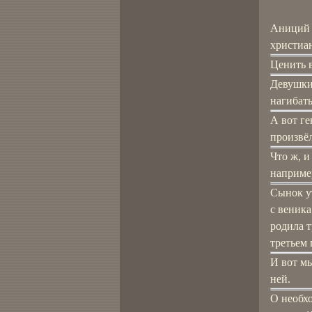
Аниций 
христиан
Ценить в
Девушки
нагибать
А вот ге
произвёл
Что ж, и
например
Сынок ут
с веника
родила т
третьем 
И вот мы
ней.
О необхо