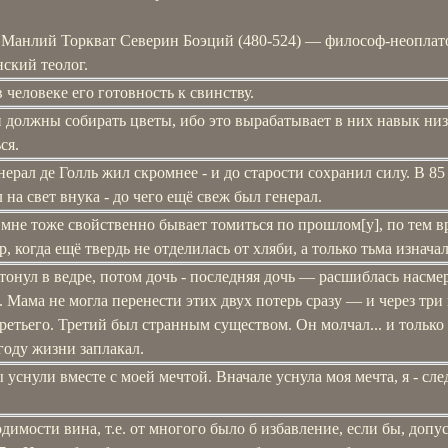
Манлий Торкват Северин Боэций (480-524) — философ-неоплат
ский теолог.
 человеке его готовность к свинству.
 должны собирать цветы, ибо это вырабатывает в них навык низ
ся.
нерал де Голль жил скромнее - и до старости сохранил силу. В 85
 на свет внука - до чего ещё свеж был генерал.
 мне тоже свойственно бывает томиться по прошлом[у], по тем в
, когда ещё твердь не отделилась от хляби, а только тьма изначал
онул в ведре, потом дочь - последняя дочь ― расшиблась насмер
. Мама не могла перенести этих двух потерь сразу ― и через три
ретьего. Третий был странным существом. Он молчал... и только
году жизни заплакал.
 уснули вместе с моей мечтой. Вначале уснула моя мечта, я - сле
димости вина, т.е. от многого было б избавление, если бы, допу