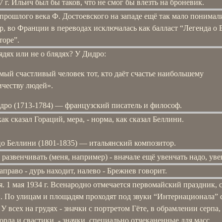
7 г. Ильич был бы таков, что не смог бы влезть на броневик.
прошлого века Ф. Достоевского на западе ещё так мало понимали
, во Франции в переводах исключалась как балласт “Легенда о
торе”.
ядях или не о блядях? У Дидро:
мый счастливый человек тот, кто даёт счастье наибольшему
ичеству людей».
дро (1713-1784) — французский писатель и философ.
ак сказал Гораций, мера, - норма, как сказал Беллини.
о Беллини (1801-1835) — итальянский композитор.
 развенчивать (меня, например) - вначале ещё увенчать надо, ув
право - дурь находит, налево - Брежнев говорит.
. 1 мая 1934 г. Всенародно отмечается первомайский праздник, 
. По улицам и площадям проходят под звуки “Интернационала” 
 У всех на грудях - значки с портретом Гёте, в обрамлении серпа,
орла и свастики, - значки, специально отчеканенные для масс.