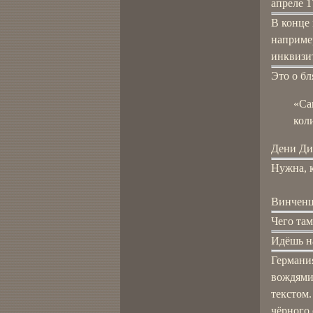
апреле 1
В конце 
например
инквизи
Это о бл
«Са
кол
Дени Ди
Нужна, к
Винченц
Чего там
Идёшь на
Германия
вождями
текстом.
чёрного 