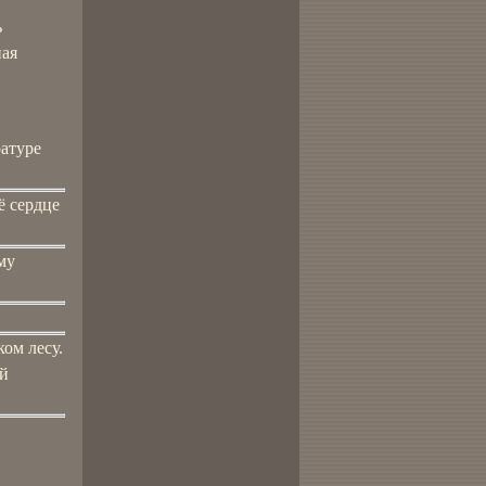
ь
ная
ратуре
ё сердце
му
ом лесу.
ой