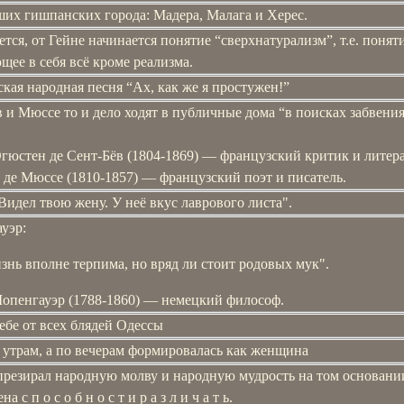
ших гишпанских города: Мадера, Малага и Херес.
тся, от Гейне начинается понятие “сверхнатурализм”, т.е. поняти
ее в себя всё кроме реализма.
кая народная песня “Ах, как же я простужен!”
 и Мюссе то и дело ходят в публичные дома “в поисках забвения
гюстен де Сент-Бёв (1804-1869) ― французский критик и литера
 де Мюссе (1810-1857) ― французский поэт и писатель.
Видел твою жену. У неё вкус лаврового листа".
уэр:
знь вполне терпима, но вряд ли стоит родовых мук".
опенгауэр (1788-1860) ― немецкий философ.
ебе от всех блядей Одессы
 утрам, а по вечерам формировалась как женщина
презирал народную молву и народную мудрость на том основании
а с п о с о б н о с т и р а з л и ч а т ь.