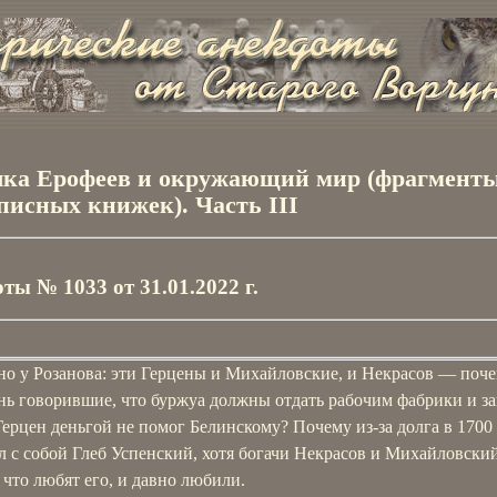
ка Ерофеев и окружающий мир (фрагменты
аписных книжек). Часть III
ты № 1033 от 31.01.2022 г.
но у Розанова: эти Герцены и Михайловские, и Некрасов ― поче
нь говорившие, что буржуа должны отдать рабочим фабрики и за
ерцен деньгой не помог Белинскому? Почему из-за долга в 1700
л с собой Глеб Успенский, хотя богачи Некрасов и Михайловски
 что любят его, и давно любили.