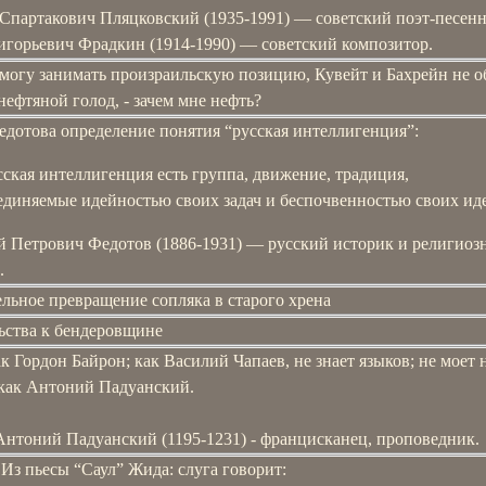
Спартакович Пляцковский (1935-1991) ― советский поэт-песенн
игорьевич Фрадкин (1914-1990) ― советский композитор.
 могу занимать произраильскую позицию, Кувейт и Бахрейн не о
нефтяной голод, - зачем мне нефть?
едотова определение понятия “русская интеллигенция”:
сская интеллигенция есть группа, движение, традиция,
единяемые идейностью своих задач и беспочвенностью своих ид
й Петрович Федотов (1886-1931) ― русский историк и религиоз
.
льное превращение сопляка в старого хрена
ьства к бендеровщине
к Гордон Байрон; как Василий Чапаев, не знает языков; не моет 
 как Антоний Падуанский.
Антоний Падуанский (1195-1231) - францисканец, проповедник.
 Из пьесы “Саул” Жида: слуга говорит: