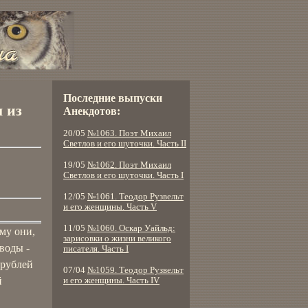
Последние выпуски
 из
Анекдотов:
20/05
№1063. Поэт Михаил
Светлов и его шуточки. Часть II
19/05
№1062. Поэт Михаил
Светлов и его шуточки. Часть I
12/05
№1061. Теодор Рузвельт
и его женщины. Часть V
11/05
№1060. Оскар Уайльд:
му они,
зарисовки о жизни великого
воды -
писателя. Часть I
 рублей
07/04
№1059. Теодор Рузвельт
й
и его женщины. Часть IV