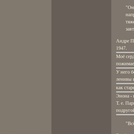
"Он
нап
тяже
зав
Андре По
1947.
Моё серд
пожимает
У него б
ленивы 
как стар
Энона - 
Т. е. Па
подруго
"Вс