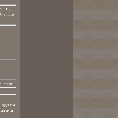
, что,
 Великом
енчан ли?
с
с другим
 молота,