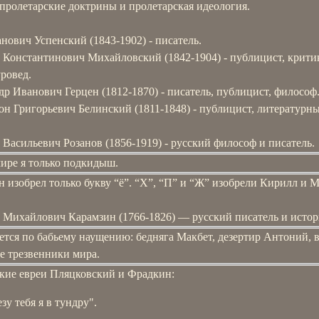
пролетарские доктрины и пролетарская идеология.
нович Успенский (1843-1902) - писатель.
 Константинович Михайловский (1842-1904) - публицист, крити
ровед.
р Иванович Герцен (1812-1870) - писатель, публицист, философ
он Григорьевич Белинский (1811-1848) - публицист, литературн
Васильевич Розанов (1856-1919) - русский философ и писатель.
мире я только подкидыш.
 изобрел только букву “ё”. “X”, “П” и “Ж” изобрели Кирилл и 
 Михайлович Карамзин (1766-1826) — русский писатель и истор
ется по бабьему наущению: бедняга Макбет, дезертир Антоний, 
е трезвенники мира.
кие евреи Пляцковский и Фрадкин:
зу тебя я в тундру".