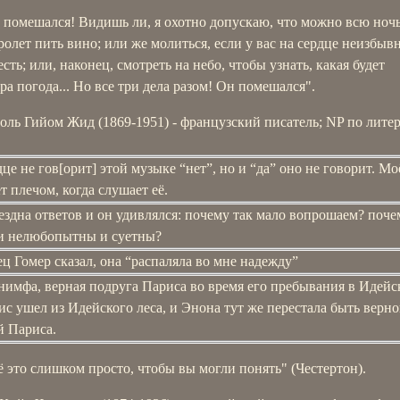
 помешался! Видишь ли, я охотно допускаю, что можно всю ноч
ролет пить вино; или же молиться, если у вас на сердце неизбыв
сть; или, наконец, смотреть на небо, чтобы узнать, какая будет
тра погода... Но все три дела разом! Он помешался".
ль Гийом Жид (1869-1951) - французский писатель; NP по лите
це не гов[орит] этой музыке “нет”, но и “да” оно не говорит. Мо
 плечом, когда слушает её.
ездна ответов и он удивлялся: почему так мало вопрошаем? поче
и нелюбопытны и суетны?
ец Гомер сказал, она “распаляла во мне надежду”
нимфа, верная подруга Париса во время его пребывания в Идейск
рис ушел из Идейского леса, и Энона тут же перестала быть верн
й Париса.
ё это слишком просто, чтобы вы могли понять" (Честертон).