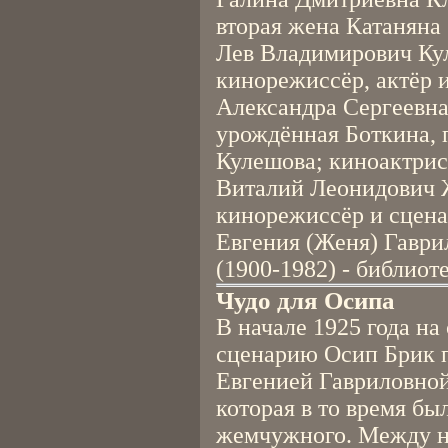
вторая жена Катаняна 
Лев Владимирович Кул
кинорежиссёр, актёр и
Александра Сергеевна 
урождённая Боткина, 
Кулешова; киноактрис
Виталий Леонидович 
кинорежиссёр и сцена
Евгения (Женя) Гавр
(1900-1982) - библиот
Чудо для Осипа
В начале 1925 года на
сценарию Осип Брик 
Евгенией Гавриловно
которая в то время бы
жемчужного. Между н