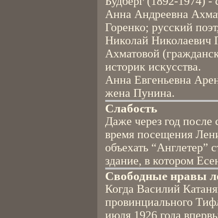
Будберг (1892-1974) -
Анна Андреевна Ахмат
Горенко; русский поэт
Николай Николаевич П
Ахматовой (гражданск
историк искусства.
Анна Евгеньевна Аренс
жена Пунина.
Слабость
Даже через год после
время посещения Лени
объехать “Англетер” 
здание, в котором Есе
Свободные нравы л
Когда Василий Катаня
провинциального Тифл
июля 1926 года вперв