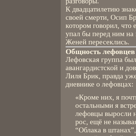
разговоры.
К двадцатилетию знак
своей смерти, Осип Бр
котором говорил, что е
упал бы перед ним на к
Женей пересеклись.
Общность лефовцев
Лефовская группа был
авангардистской и до
Лиля Брик, правда уже
дневнике о лефовцах:
«Кроме них, я почт
остальными я встре
лефовцы выросли на
рос, ещё не называя
“Облака в штанах”