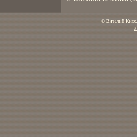
© Виталий Кисел
a