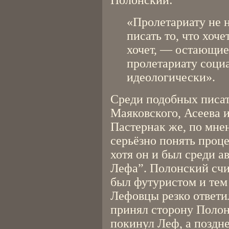
Полонский:
«Пролетариату не 
писать то, что хоче
хочет, — остающие
пролетариату соци
идеологически».
Среди подобных писа
Маяковского, Асеева 
Пастернак же, по мне
серьёзно понять проц
хотя он и был среди а
Лефа”. Полонский счи
был футуристом и тем 
Лефовцы резко ответи
принял сторону Полон
покинул Леф, а поздне