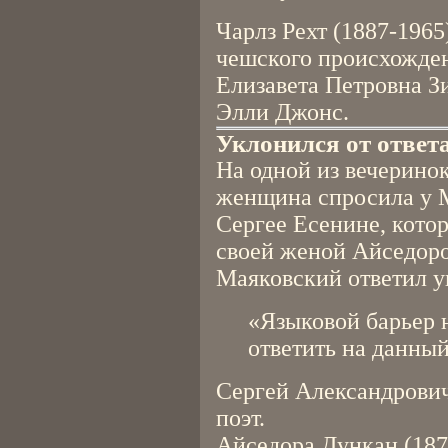
Чарлз Рехт (1887-1965
чешского происхожден
Елизавета Петровна Зи
Элли Джонс.
Уклонился от ответ
На одной из вечерино
женщина спросила у М
Сергее Есенине, кото
своей женой Айседор
Маяковский ответил у
«Языковой барьер н
ответить на данный
Сергей Александрович
поэт.
Айседора Дункан (187