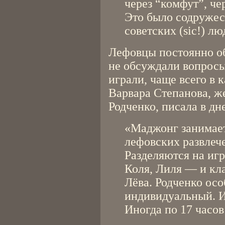
через “комфут”, че
Это было содруже
советских (sic!) лю
Лефовцы постоянно об
не обсуждали вопросы
играли, чаще всего в 
Варвара Степанова, ж
Родченко, писала в дн
«Маджонг занимает
лефовских развлеч
Разделяются на иг
Коля, Лиля — и кла
Лёва. Родченко ос
индивидуальный. И
Иногда по 17 часов