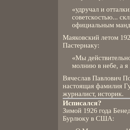
«удручал и отталки
советскостью... ск
официальным манда
Маяковский летом 1927
Пастернаку:
«Мы действительн
молнию в небе, а я
Вячеслав Павлович П
настоящая фамилия Гу
журналист, историк.
Исписался?
Зимой 1926 года Бене
Бурлюку в США: