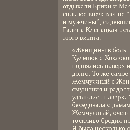
отдыхали Брики и Мая
сильное впечатление 
и мужчины”, сидевшие
Галина Клепацкая ос
этого визита:
«Женщины в больши
Кулешов с Хохлово
поднялись наверх 
долго. То же самое
Жемчужный с Женей
смущения и радос
удалились наверх.
беседовала с дамам
Жемчужный, очеви
тоскливо бродил по
Я была несколько 