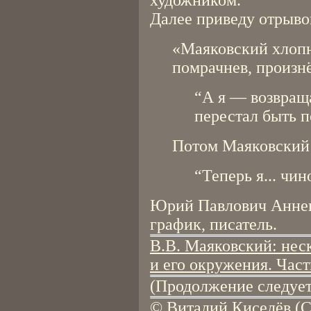
художником.
Далее приведу отрыво
«Маяковский хлопну
помрачнев, произн
“А я — возвраща
перестал быть п
Потом Маяковский 
“Теперь я... чин
Юрий Павлович Анненк
график, писатель.
В.В. Маяковский: нес
и его окружения. Част
(Продолжение следует
© Виталий Киселёв (С