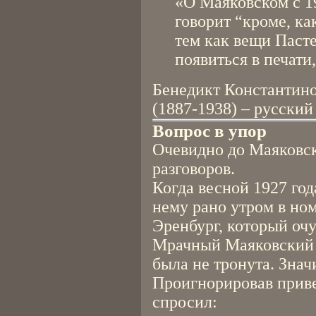
«О Маяковском с 19
говорит “кроме, к
тем как вещи Пасте
появиться в печати,
Бенедикт Константин
(1887-1938) – русский
Вопрос в упор
Очевидно до Маяковс
разговоров.
Когда весной 1927 го
нему рано утром в ном
Эренбург, который очу
Мрачный Маяковский к
была не тронута. Знач
Проигнорировав приве
спросил: