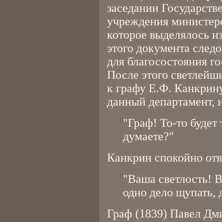
заседании Государстве
учреждения министерс
которое выделялось и
этого документа след
для благосостояния г
После этого светлейш
к графу Е.Ф. Канкрину
данный департамент, и
"Граф! То-то будет
думаете?"
Канкрин спокойно отв
"Ваша светлость! 
одно дело щупать, д
Граф (1839) Павел Дм