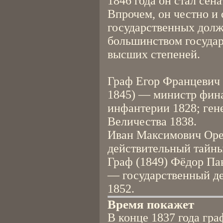
1846 года он стал сен
Впрочем, он честно и
государственных долж
большинством госуда
высших степеней.
Граф Егор Францевич 
1845) — министр фина
инфантерии 1828; ген
Величества 1838.
Иван Максимович Ореу
действительный тайны
Граф (1849) Фёдор Па
— государственный де
1852.
Время покажет
В конце 1837 года гра