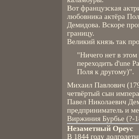
Вот французская актри
любовника актёра Пол
Демидова. Вскоре прош
границу.
Великий князь так пр
"Ничего нет в этом
переходить d'une Pau
Поля к другому)".
Михаил Павлович (179
четвёртый сын импера
Павел Николаевич Дем
предприниматель и ме
Виржиния Бурбье (?-1
Незаметный Ореус
В 1844 году долголет