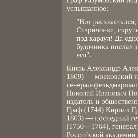
Граф Разумовский не
услышанное:
"Вот расхвастался, 
Старичонка, скруч
под караул! Да одн
будочника послал з
его".
Князь Александр Алек
1809) — московский 
генерал-фельдмаршал 
Николай Иванович Но
издатель и обществен
Граф (1744) Кирилл Г
1803) — последний ге
(1750—1764), генерал
Российской академии 