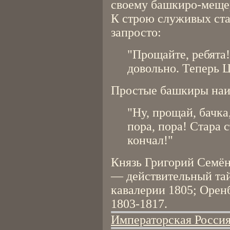
своему башкиро-меще
К строю служивых ста
запросто:
"Прощайте, ребята
довольно. Теперь Ц
Простые башкиры наи
"Ну, прощай, бачка
пора, пора! Стара с
кончал!"
Князь Григорий Семён
— действительный тай
кавалерии 1805; Орен
1803-1817.
Императорская Россия 