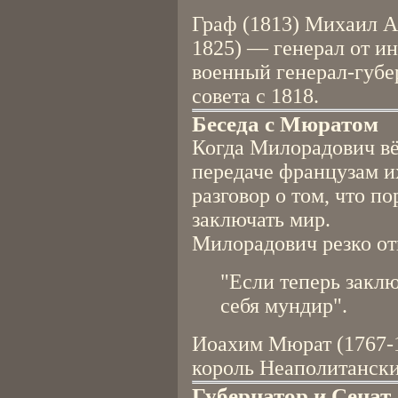
Граф (1813) Михаил А
1825) — генерал от и
военный генерал-губе
совета с 1818.
Беседа с Мюратом
Когда Милорадович вё
передаче французам и
разговор о том, что п
заключать мир.
Милорадович резко от
"Если теперь закл
себя мундир".
Иоахим Мюрат (1767-
король Неаполитански
Губернатор и Сенат