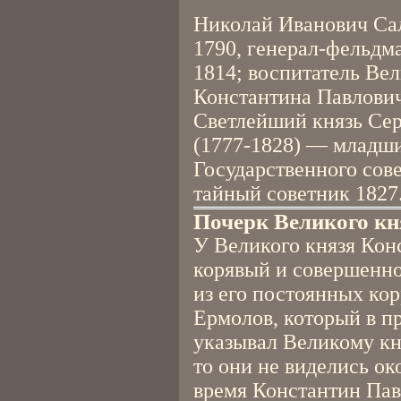
Николай Иванович Са
1790, генерал-фельдм
1814; воспитатель Ве
Константина Павлови
Светлейший князь Се
(1777-1828) — младши
Государственного сов
тайный советник 1827
Почерк Великого кн
У Великого князя Кон
корявый и совершенно
из его постоянных ко
Ермолов, который в п
указывал Великому кня
то они не виделись ок
время Константин Па