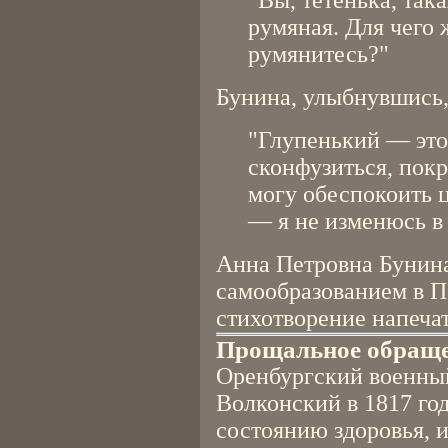
"Вы, тётенька, так
румяная. Для чего 
румянитесь?"
Бунина, улыбнувшись,
"Глупенький — это 
сконфузиться, покр
могу обеспокоить 
— я не изменюсь в 
Анна Петровна Бунина
самообразованием в Пе
стихотворение напечат
Прощальное обращ
Оренбургский военный
Волконский в 1817 год
состоянию здоровья, и