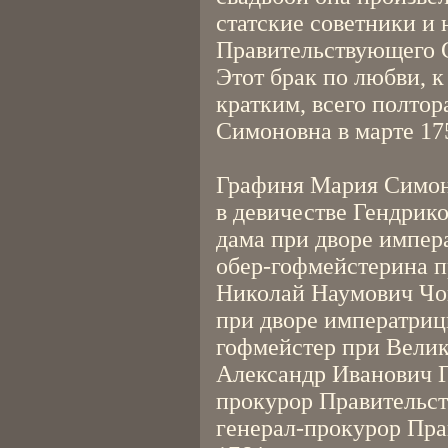
статские советники и 
Правительствующего 
Этот брак по любви, к
кратким, всего полтор
Симоновна в марте 175
Графиня Мария Симон
в девичестве Гендрико
дама при дворе импер
обер-гофмейстерина п
Николай Наумович Чог
при дворе императриц
гофмейстер при Велик
Александр Иванович Гл
прокурор Правительст
генерал-прокурор Пра