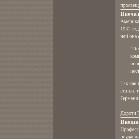
просвещ
Впечат
Америка
1931 год
ней она 
"Он
ком
неп
нас
Так как
статьи, 
Германи
Дороти 
Внешн
Профессо
неудавше