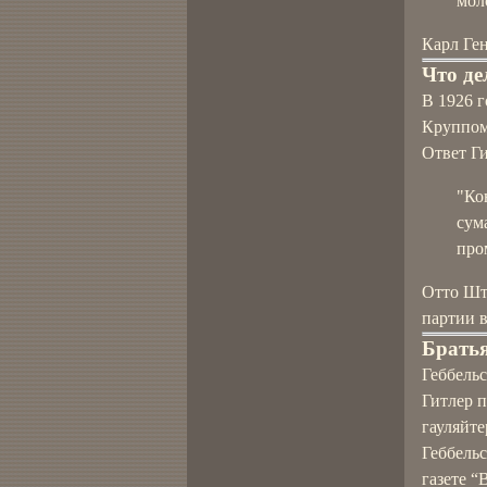
мол
Карл Ге
Что де
В 1926 г
Круппом 
Ответ Ги
"Ко
сум
про
Отто Шт
партии в
Братья
Геббельс
Гитлер п
гауляйт
Геббельс
газете “