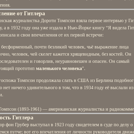
ения.
ление от Гитлера
нская журналистка Дороти Томпсон взяла первое интервью у Ги
у, а в 1932 году она уже издала в Нью-Йорке книгу “Я видела Ги
описала и свои впечатления от их первой встречи:
 бесформенный, почти безликий человек, чьё выражение лица
ично, человек, чей скелет кажется хрящевидным, без костей. Он
оследователен и говорлив, неуравновешен и опасен. Он самый
тоящий прототип
маленького человека
".
 госпожа Томпсон продолжала слать в США из Берлина подобног
то нет ничего удивительного в том, что в 1934 году её выслали из
и.
Томпсон (1893-1961) — американская журналистка и радиокомме
ость Гитлера
р фон Грубер выступал в 1923 году свидетелем в суде по делу о
мся путче; вот его впечатления от личности руководителя движ