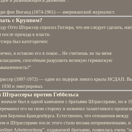
одое и развивающееся движение".
нри фон Виганд (1874-1961) — американский журналист.
лать с Круппом?
оду Отто Штрассер спросил Гитлера, что им следует сделать, нап
после прихода к власти.
тлера был категоричен:
нечно, я оставлю его в покое... Не считаешь ли ты меня
асшедшим, способным разрушить великую германскую
мышленность?"
рассер (1897-1972) — один из лидеров левого крыла НСДАП. В
 1930 и эмигрировал.
 Штрассеры против Геббельса
 вначале был в одной кампании с братьями Штрассерами, но в 1
ереманил его на свою сторону и назначил талантливого пропага
ером Берлина-Бранденбурга. Естественно, что отношения между
ом и Штрассерами после этого стали весьма неприязненными, и 
Berliner Arbeiterzeitung”, издаваемой братьями, появилась очень “