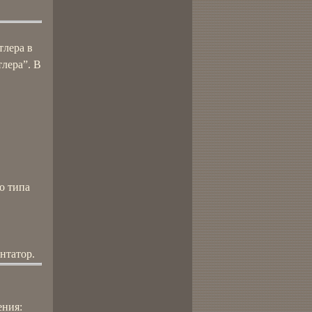
тлера в
тлера”. В
о типа
нтатор.
ения: