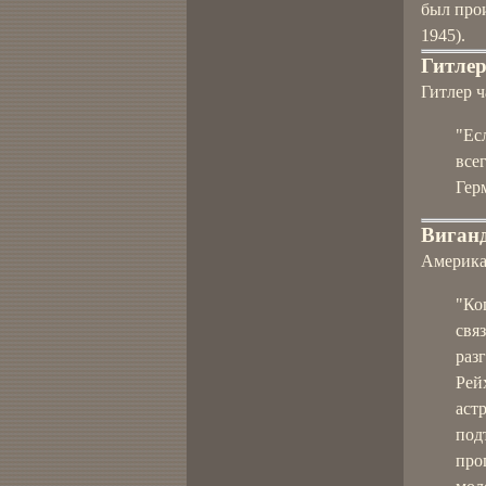
был про
1945).
Гитлер
Гитлер ч
"Ес
все
Гер
Виганд
Америка
"Ко
свя
раз
Рейх
аст
под
про