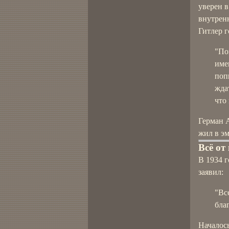
уверен в
внутрен
Гитлер 
"По
име
поп
ждат
что
Герман 
жил в эм
Всё от
В 1934 
заявил:
"Вс
бла
Началос