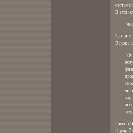
статья п
В этой с
"лю
За приме
Вскоре а
"До
рез
физ
про
спо
дос
кор
все
эго
Грегор 
Пауль Й