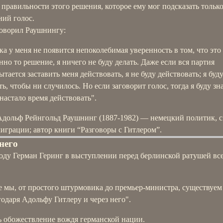
 правильности этого решения, которое ему мог подсказать только
ний голос.
говорил Раушнингу:
ка у меня не появится непоколебимая уверенность в том, что это
нно то решение, я ничего не буду делать. Даже если вся партия
ытается заставить меня действовать, я не буду действовать; я буд
ь, чтобы ни случилось. Но если заговорит голос, тогда я буду зна
 настало время действовать".
Адольф Рейнгольд Раушнинг (1887-1982) — немецкий политик, с 
играции; автор книги “Разговоры с Гитлером”.
 него
году Герман Геринг в выступлении перед берлинской ратушей вс
е мы, от простого штурмовика до премьер-министра, существуем
годаря Адольфу Гитлеру и через него".
ь обожествление вождя германской нации.