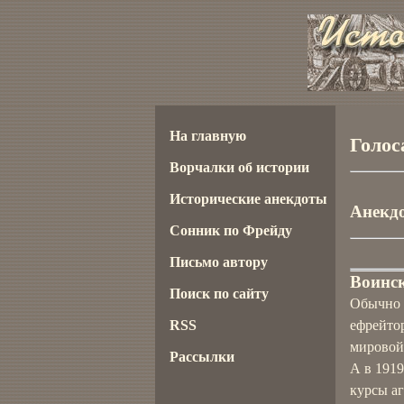
На главную
Голос
Ворчалки об истории
Исторические анекдоты
Анекдо
Сонник по Фрейду
Письмо автору
Воинск
Поиск по сайту
Обычно 
RSS
ефрейтор
мировой
Рассылки
А в 191
курсы аг