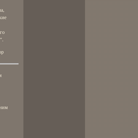
а,
кие
ого
".
ор
м
дним