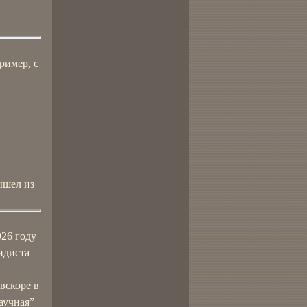
ример, с
ышел из
926 году
ндиста
вскоре в
научная”