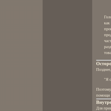
Гол
как
прош
про
час
раз
тов
Остор
Позднее,
"Я 
Поэтому,
помощи 
Внутре
Для при