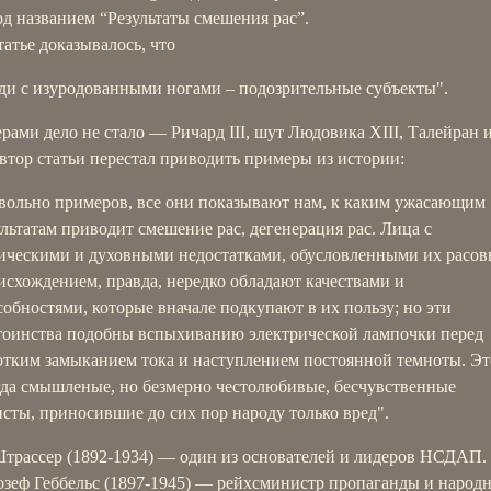
од названием “Результаты смешения рас”.
татье доказывалось, что
ди с изуродованными ногами – подозрительные субъекты".
рами дело не стало — Ричард III, шут Людовика XIII, Талейран и
втор статьи перестал приводить примеры из истории:
вольно примеров, все они показывают нам, к каким ужасающим
ультатам приводит смешение рас, дегенерация рас. Лица с
ическими и духовными недостатками, обусловленными их расо
исхождением, правда, нередко обладают качествами и
собностями, которые вначале подкупают в их пользу; но эти
тоинства подобны вспыхиванию электрической лампочки перед
отким замыканием тока и наступлением постоянной темноты. Эт
гда смышленые, но безмерно честолюбивые, бесчувственные
исты, приносившие до сих пор народу только вред".
Штрассер (1892-1934) — один из основателей и лидеров НСДАП.
озеф Геббельс (1897-1945) — рейхсминистр пропаганды и народ