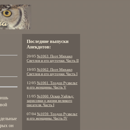
Последние выпуски
Анекдотов:
20/05
№1063. Поэт Михаил
Светлов и его шуточки. Часть II
19/05
№1062. Поэт Михаил
Светлов и его шуточки. Часть I
12/05
№1061. Теодор Рузвельт
и его женщины. Часть V
11/05
№1060. Оскар Уайльд:
лишь
зарисовки о жизни великого
рвой
писателя. Часть I
07/04
№1059. Теодор Рузвельт
едельные
и его женщины. Часть IV
орых он