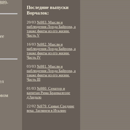
889-
Последние выпуски
Ворчалок:
20/03
№983. Мысли и
наблюдения Лорда Байрона, а
также факты из его жизни.
Часть V
ее
16/03
№982. Мысли и
наблюдения Лорда Байрона, а
также факты из его жизни.
Часть IV
03/03
№981. Мысли и
наблюдения Лорда Байрона, а
также факты из его жизни.
Часть III
ел
01/03
№980. Сенатор и
капитан Рима Бранкалеоне
овом
д'Андало
22/02
№979. Самые Средние
века. Заглянем в Италию