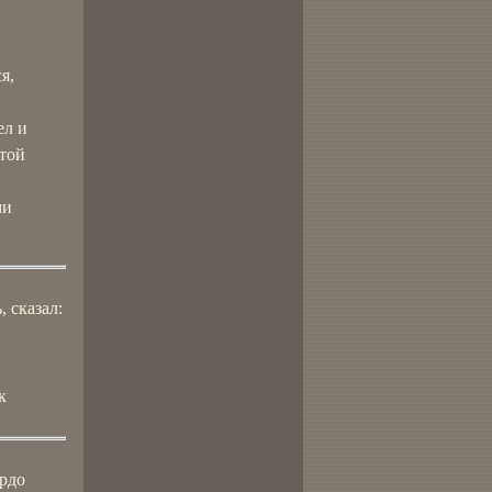
я,
ел и
 той
ми
, сказал:
к
ёрдо