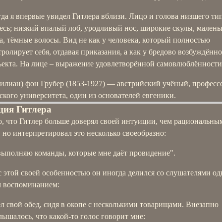
гда я впервые увидел Гитлера вблизи. Лицо и голова низшего тип
есь; низкий впалый лоб, уродливый нос, широкие скулы, малень
за, тёмные волосы. Вид не как у человека, который полностью
тролирует себя, отдавая приказания, а как у бредово возбуждённ
ъекта. На лице – выражение удовлетворённой самовлюблённости
илиан) фон Грубер (1853-1927) — австрийский учёный, професс
кого университета, один из основателей евгеники.
ция Гитлера
о, что Гитлер больше доверял своей интуиции, чем рациональны
 но интерпретировал это несколько своеобразно:
выполняю команды, которые мне даёт провидение".
с этой своей особенностью он иногда делился со слушателями о
 воспоминанием:
ел свой обед, сидя в окопе с несколькими товарищами. Внезапно
лышалось, что какой-то голос говорит мне: