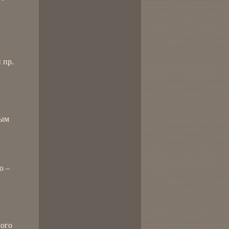
 пр.
вым
о –
ного