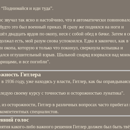
“Поднимайся и иди туда”.
ос звучал так ясно и настойчиво, что я автоматически повиновалс
 будто это был военный приказ. Я сразу же поднялся на ноги и
ёл двадцать ярдов по окопу, неся с собой обед в бачке. Затем я с
должал есть, мой разум снова успокоился. Едва я закончил, как в
ти окопа, которую я только что покинул, сверкнула вспышка и
дался оглушительный взрыв. Шальной снаряд взорвался над мои
арищами, и все погибли".
ожность Гитлера
 в 1936 году, уже находясь у власти, Гитлер, как бы оправдываясь
следую своему курсу с точностью и осторожностью лунатика".
 из осторожности, Гитлер в различных вопросах часто прибегал 
компетентных специалистов.
нний голос
нятия какого-либо важного решения Гитлер должен был быть тв