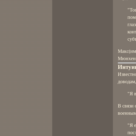
"То
пом
гла
кон
суб
Макс(им
Мюнхенс
Интуи
Известн
доводам,
"Я 
В связи 
военным
"Я 
пос