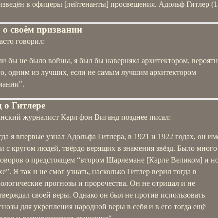
изведён в офицеры [лейтенанты] просвещения. Адольф Гитлер (1
 о своём призвании
асто говорил:
ли бы не было войны, я был бы наверняка архитектором, вероятн
го, одним из лучших, если не самым лучшим архитектором
мании".
 о Гитлере
нский журналист Карл фон Виганд позднее писал:
гда я впервые узнал Адольфа Гитлера, в 1921 и 1922 годах, он им
зи с кругом людей, твёрдо верящих в знамения звёзд. Было много
говоров о предстоящем “втором Шарлемане [Карле Великом] и н
е”. Я так и не смог узнать, насколько Гитлер верил тогда в
рологические прогнозы и пророчества. Он не отрицал и не
тверждал своей веры. Однако он был не против использовать
гнозы для укрепления народной веры в себя и в его тогда ещё