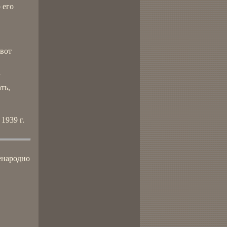
 его
 вот
у
ть,
1939 г.
енародно