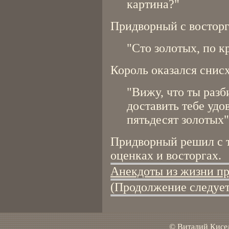
картина?"
Придворный с восторг
"Сто золотых, по к
Король оказался снис
"Вижу, что ты разб
доставить тебе удо
пятьдесят золотых"
Придворный решил с т
оценках и восторгах.
Анекдоты из жизни пр
(Продолжение следует
© Виталий Кисел