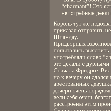
“charmant”! Это яс
непотребные девки
Король тут же подозв
приказал отправить н
Шпандау.
Придворных взволнова
попытались выяснить 
употребляли слово “ch
это делали с дурными
Сначала Фридрих Виль
но к вечеру он сдался
арестованных девушка
дочери очень порядочн
вели себя очень благо
расстроены этим прои
Следующим утром коро