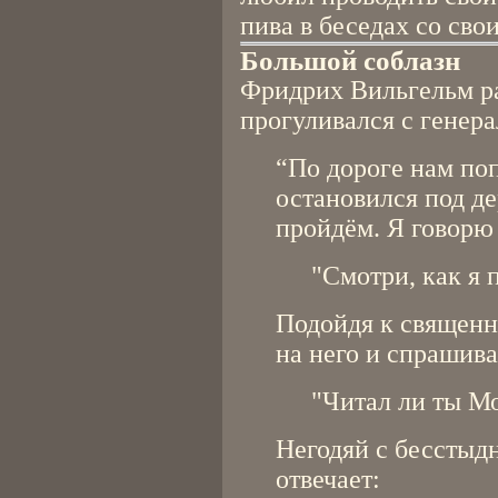
пива в беседах со св
Большой соблазн
Фридрих Вильгельм ра
прогуливался с генер
“По дороге нам по
остановился под д
пройдём. Я говорю
"Смотри, как я 
Подойдя к священн
на него и спрашив
"Читал ли ты М
Негодяй с бессты
отвечает: