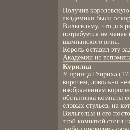
Получив королевскую 
академики были оско
Вильгельму, что для 
потребуется не менее
шампанского вина.
Король оставил эту за
Академии не вспомин
Курилка
У принца Генриха (17
впрочем, довольно не
изображением королев
обстановка комнаты с
еловых стульев, на к
Вильгельм и его пост
этой комнатой стоял н
любил проводить свои 