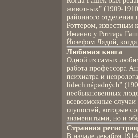
Когда Гашек был ред
животных” (1909-1910
районного отделения 
Роттером, известным 
Именно у Роттера Гаше
Йозефом Ладой, когда
Любимая книга
Одной из самых люби
работа профессора Ан
психиатра и невролога
lidech nápadných” (190
необыкновенных людях
всевозможные случаи 
глупостей, которые с
знаменитыми, но и о
Странная регистра
В начале декабря 1914