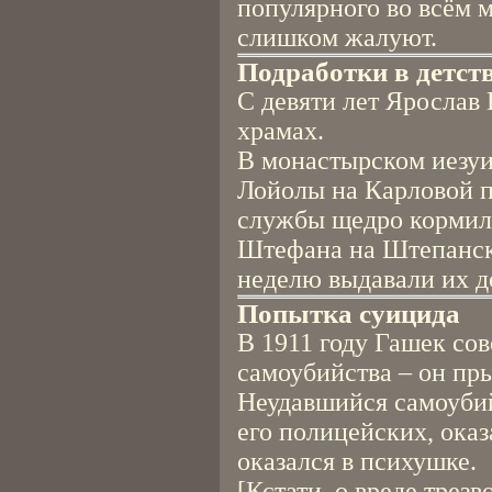
популярного во всём м
слишком жалуют.
Подработки в детст
С девяти лет Ярослав
храмах.
В монастырском иезуи
Лойолы на Карловой п
службы щедро кормили
Штефана на Штепанско
неделю выдавали их д
Попытка суицида
В 1911 году Гашек со
самоубийства – он пры
Неудавшийся самоуби
его полицейских, оказ
оказался в психушке.
[Кстати, о вреде трезв