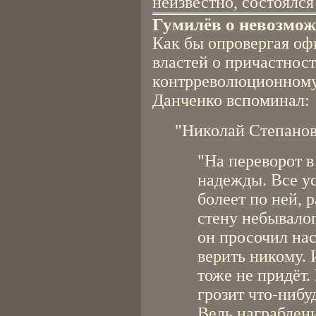
неизвестно, состоялся
Гумилёв о невозмож
Как бы опровергая о
властей о причастнос
контрреволюционному 
Данченко вспоминал:
"Николай Степанов
"На переворот в
надежды. Все ус
болеет по ней,
стену небывало
он просочил нас
верить никому. 
тоже не придёт.
грозит что-нибу
Ведь награбленн