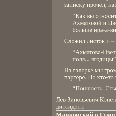
записку прочёл, на
“Как вы относит
Ахматовой и Цве
больше нра-а-ви
Сложил листок и –
“Ахматова-Цвет
поля... ягодицы”
На галерке мы гром
партере. Но кто-то
“Пошлость. Сты
Лев Зиновьевич Копеле
диссидент.
Маяковский о Гуми