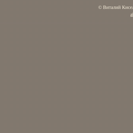
© Виталий Кисел
a