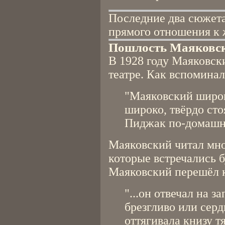
Последние два сюжета
прямого отношения к ж
Пошлость Маяковс
В 1928 году Маяковск
театре. Как вспоминал
"Маяковский широк
широко, твёрдо сто
Пиджак по-домашне
Маяковский читал мно
которые встречались 
Маяковский перешёл к
"...он отвечал на з
брезгливо или серд
оттягивала книзу т