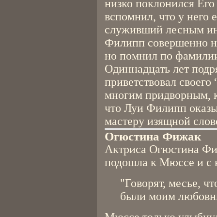
низко поклонился Его
вспомнил, что у него 
служивший лесным ин
Филипп совершенно не
но помнил по фамилии
Одиннадцать лет подр
приветствовал своего 
многим придворным, к
что Луи Филипп оказы
мастеру изящной слов
Огюстина Фижак
Актриса Огюстина Фи
подошла к Мюссе и с 
"Говорят, месье, чт
были моим любовн