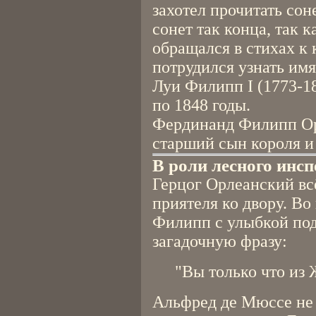
захотел прочитать сон
сонет так конца, так 
обращался в стихах к 
потрудился узнать имя
Луи Филипп I (1773-1
по 1848 годы.
Фердинанд Филипп Ор
старший сын короля и
В роли лесного инс
Герцог Орлеанский всё
приятеля ко двору. Во
Филипп с улыбкой по
загадочную фразу:
"Вы только что из 
Альфред де Мюссе не 