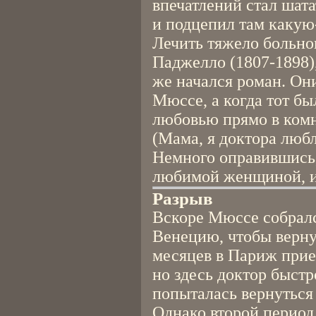
впечатлений стал шат
и подцепил там какую-
Лечить тяжело больно
Паджелло (1807-1898)
же начался роман. Он
Мюссе, а когда тот бы
любовью прямо в комн
(Мама, я доктора люб
Немного оправившись,
любимой женщиной, и 
Разрыв
Вскоре Мюссе собралс
Венецию, чтобы верну
месяцев в Париж при
но здесь доктор быстр
попыталась вернуться
Однако второй период