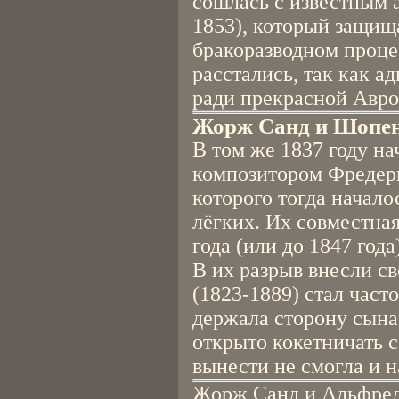
сошлась с известным 
1853), который защищ
бракоразводном процес
расстались, так как а
ради прекрасной Авро
Жорж Санд и Шопе
В том же 1837 году н
композитором Фредер
которого тогда начало
лёгких. Их совместна
года (или до 1847 года)
В их разрыв внесли с
(1823-1889) стал част
держала сторону сына
открыто кокетничать 
вынести не смогла и н
Жорж Санд и Альфред 