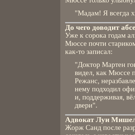
Мюссе только улыбнул
"Мадам! Я всегда 
До чего доводит абс
Уже к сорока годам а
Мюссе почти стариком
как-то записал:
"Доктор Мартен гов
видел, как Мюссе п
Режанс, неразбавле
нему подходил офи
и, поддерживая, вё
двери".
Адвокат Луи Мише
Жорж Санд после раз