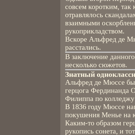
совсем коротким, так 
отравлялось скандала
взаимными оскорблени
рукоприкладством.
Вскоре Альфред де М
расстались.
В заключение данного
несколько сюжетов.
Знатный однокласс
Альфред де Мюссе бы
герцога Фердинанда О
Филиппа по колледжу 
В 1836 году Мюссе на
покушения Менье на ко
Каким-то образом гер
рукопись сонета, и то