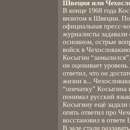
Швеция или Чехосл
В конце 1968 года Ко
визитом в Швеции. По
официальная пресс-ко
журналисты задавали 
основном, острые воп
войск в Чехословакию
Косыгин “замылился”, 
он оценивает уровень
ответил, что он доста
жизни в... Чехослова
“опечатку” Косыгина и
понимал русский язык,
Косыгину ещё задали 
опять ответил про Че
восстановил в ответе
В зале стали раздават