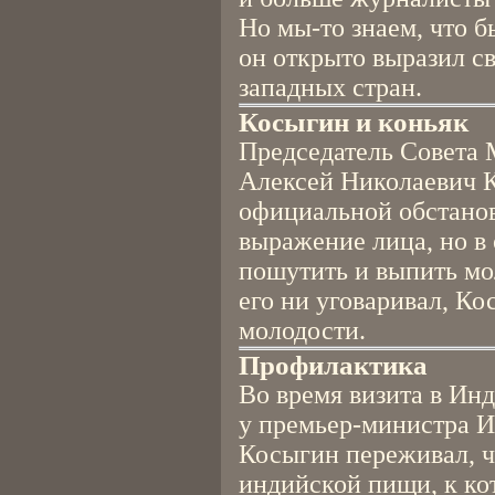
Но мы-то знаем, что б
он открыто выразил св
западных стран.
Косыгин и коньяк
Председатель Совета 
Алексей Николаевич К
официальной обстанов
выражение лица, но в
пошутить и выпить мо
его ни уговаривал, Ко
молодости.
Профилактика
Во время визита в И
у премьер-министра И
Косыгин переживал, чт
индийской пищи, к ко