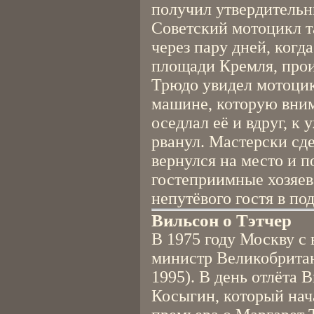
получил утвердительн
Советский мотоцикл т
через пару дней, когд
площади Кремля, прои
Трюдо увидел мотоцик
машине, которую вним
оседлал её и вдруг, к
рванул. Мастерски сд
вернулся на место и п
гостеприимные хозяев
непутёвого гостя в п
Вильсон о Тэтчер
В 1975 году Москву с
министр Великобритан
1995). В день отлёта 
Косыгин, который нач