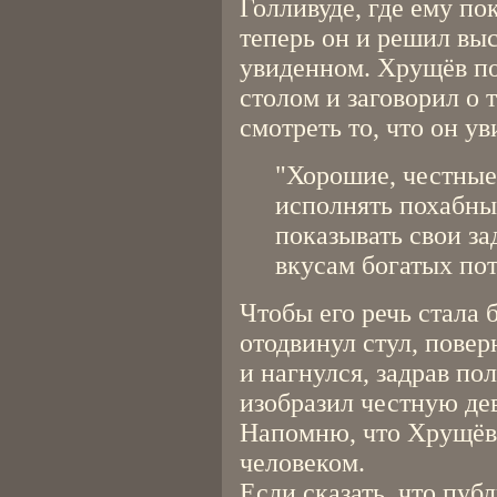
Голливуде, где ему п
теперь он и решил выс
увиденном. Хрущёв под
столом и заговорил о 
смотреть то, что он ув
"Хорошие, честны
исполнять похабны
показывать свои з
вкусам богатых пот
Чтобы его речь стала
отодвинул стул, пове
и нагнулся, задрав по
изобразил честную де
Напомню, что Хрущёв
человеком.
Если сказать, что пуб