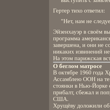
выступить с заявле
Гертер тихо ответил:
"Нет, нам не следуе
Эйзенхауэр в своём вы
программа американск
завершена, и они не с
никаких извинений не
На этом парижская вст
О беглом матросе
В октябре 1960 года 
Ассамблею ООН на теп
стоянки в Нью-Йорке о
прибалт, сбежал и по
США.
Хрущёву доложили об