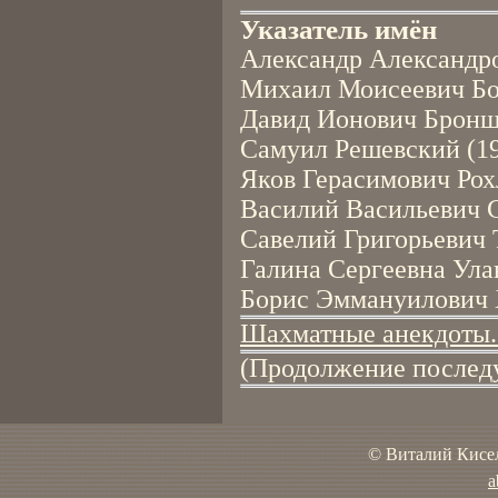
Указатель имён
Александр Александро
Михаил Моисеевич Бот
Давид Ионович Броншт
Самуил Решевский (19
Яков Герасимович Рох
Василий Васильевич С
Савелий Григорьевич Т
Галина Сергеевна Улан
Борис Эммануилович Х
Шахматные анекдоты.
(Продолжение послед
© Виталий Кисел
a