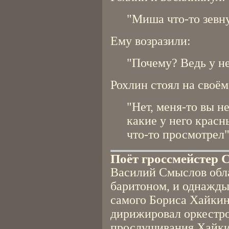
"Миша что-то зевн
Ему возразили:
"Почему? Ведь у не
Рохлин стоял на своём
"Нет, меня-то вы н
какие у него крас
что-то просмотрел"
Поёт гроссмейстер
Василий Смыслов обл
баритоном, и однажды
самого Бориса Хайкин
дирижировал оркестро
прослушивания Хайкин