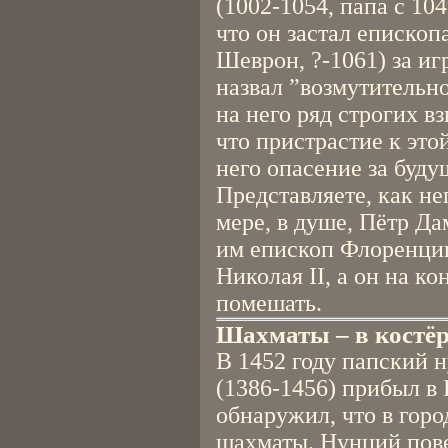
(1002-1054, папа с 10
что он застал еписко
Шеврон, ?-1061) за иг
назвал ”возмутительн
на него ряд строгих в
что пристрастие к это
него опасение за буду
Представляете, как не
мере, в душе, Пётр Да
им епископ Флоренци
Николая II, а он на ко
помешать.
Шахматы – в костёр
В 1452 году папский 
(1386-1456) прибыл в
обнаружил, что в горо
шахматы. Нунций пове