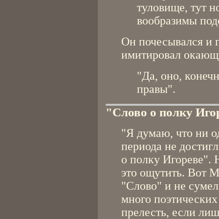
туловище, тут но
вообразимы под
Он почесывался и 
имитировал окающи
"Да, оно, конечн
правы".
"Слово о полку Иго
"Я думаю, что ни о
периода не достиг
о полку Игореве". 
это ощутить. Вот 
"Слово" и не сумел
много поэтических
прелесть, если ли