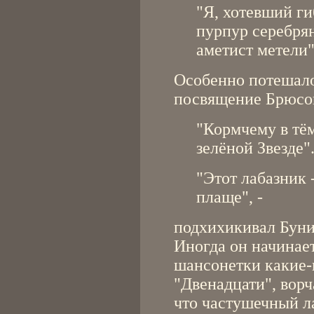
"Я, хотевший ги
пурпур серебрян
аметист метели
Особенно потешало
посвящение Брюсо
"Кормчему в тё
зелёной Звезде"
"Этот лабазник 
плаще", -
подхихикивал Буни
Иногда он начинает
шансонетки какие-
"Двенадцати", ворч
что частушечный ла