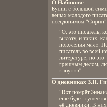
О Набокове
Бунин с большой симп
вещах молодого писат
псевдонимом "Сирин"
"О, это писатель, 
высоту, и таких, ка
поколения мало. П
писатель во всей н
литературе, но это 
грешным делом, лю
клоунов".
О дневниках З.Н. Г
"Вот помрёт Зинаид
ещё будет существо
её дневники. В них