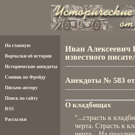
На главную
Иван Алексеевич 
известного писател
Ворчалки об истории
Исторические анекдоты
Сонник по Фрейду
Анекдоты № 583 от 
Письмо автору
Поиск по сайту
О кладбищах
RSS
"...страсть к клад
Рассылки
черта. Страсть к к
черта... На празд