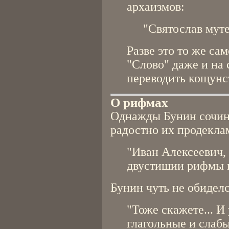
архаизмов:
"Святослав муте
Разве это то же са
"Слово" даже и на
переводить кощунс
О рифмах
Однажды Бунин сочин
радостно их продекла
"Иван Алексеевич, 
двустишии рифмы 
Бунин чуть не обиделс
"Тоже скажете... И
глагольные и слаб