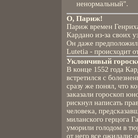
ненормальный".
О, Париж!
Париж времен Генриха
Кардано из-за своих у
Он даже предположил, 
Lutetia - происходит о
Уклончивый гороск
В конце 1552 года Кар
встретился с болезне
сразу же понял, что ко
заказали гороскоп юно
рискнул написать прав
человека, предсказав
миланского герцога Г
уморили голодом в тюр
от него все ожидали: 