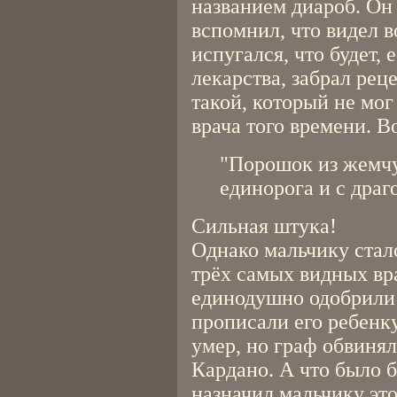
названием диароб. Он 
вспомнил, что видел в
испугался, что будет, 
лекарства, забрал рец
такой, который не мог
врача того времени. Во
"Порошок из жемчу
единорога и с дра
Сильная штука!
Однако мальчику стал
трёх самых видных вр
единодушно одобрили 
прописали его ребенк
умер, но граф обвинял
Кардано. А что было б
назначил мальчику эт