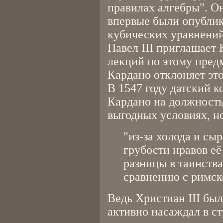
правилах алгебры". Он
впервые были опубли
кубических уравнений
Павел III приглашает 
лекций по этому предм
Кардано отклоняет эт
В 1547 году датский к
Кардано на должность 
выгодных условиях, но
"из-за холода и сы
грубости нравов её
разницы в таинства
сравнению с римск
Ведь Христиан III бы
активно насаждал в с