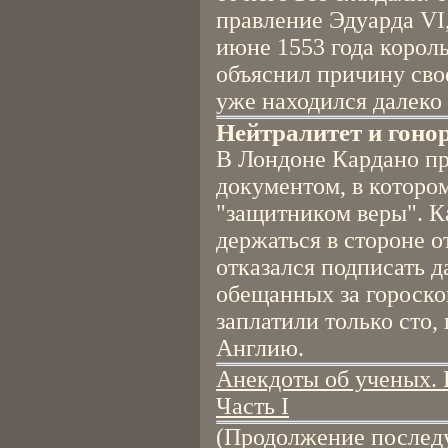
правление Эдуарда VI,
июне 1553 года корол
объяснил причину свое
уже находился далеко
Нейтралитет и гоно
В Лондоне Кардано пр
документом, в которо
"защитником веры". К
держаться в стороне 
отказался подписать д
обещанных за гороско
заплатили только сто
Англию.
Анекдоты об ученых. 
Часть I
(Продолжение послед