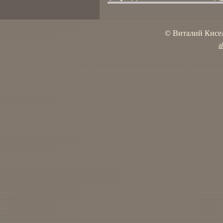
© Виталий Кисел
a