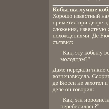
Кобылка лучше ко
Хорошо известный нам
приметил при дворе о
сложения, известную
похождениями. Де Бю
съязвил:
"Как, эту кобылу в
молодцам?"
Даме передали такие с
возненавидела. Ссорит
де Бюсси не захотел и
деле он говорил:
"Как, эта норовист
перебесилась?"