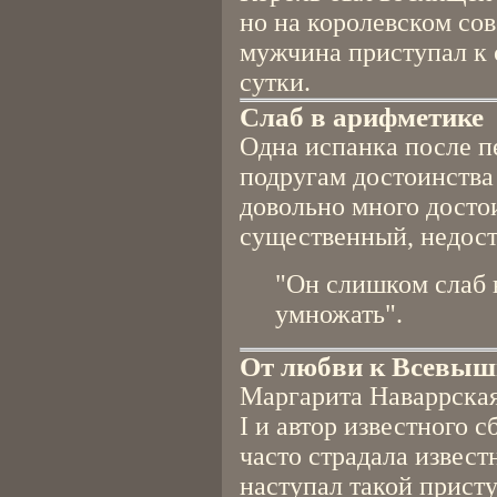
но на королевском со
мужчина приступал к 
сутки.
Слаб в арифметике
Одна испанка после п
подругам достоинства
довольно много достои
существенный, недост
"Он слишком слаб 
умножать".
От любви к Всевышн
Маргарита Наваррская
I и автор известного 
часто страдала извес
наступал такой присту