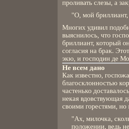
проливать слезы, а за
"О, мой бриллиант,
Многих удивил подобн
выяснилось, что госп
бриллиант, который о
согласия на брак. Это
экю, и господин де Мо
Не всем дано
Как известно, госпож
благосклонностью коро
частенько доставалос
некая вдовствующая д
своими горестями, но 
"Ах, милочка, скол
положении, ведь не