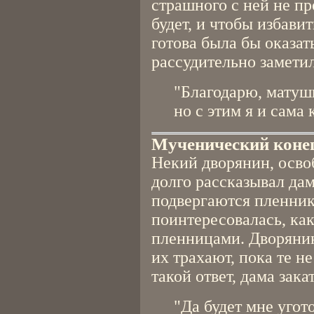
страшного с ней не пр
будет, и чтобы избави
готова была бы оказать
рассудительно заметил
"Благодарю, матушк
но с этим я и сама
Мученический коне
Некий дворянин, осво
долго рассказывал да
подвергаются пленник
поинтересовалась, ка
пленницами. Дворянин
их трахают, пока те н
такой ответ, дама зака
"Да будет мне угот