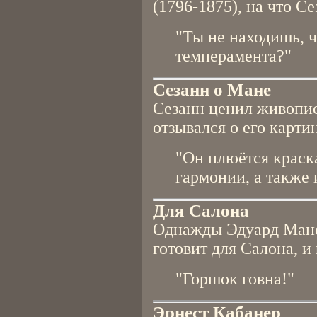
(1796-1875), на что Се
"Ты не находишь, ч
темперамента?"
Сезанн о Мане
Сезанн ценил живопис
отзывался о его картин
"Он плюётся краска
гармонии, а также 
Для Салона
Однажды Эдуард Мане 
готовит для Салона, и
"Горшок говна!"
Эрнест Кабанер