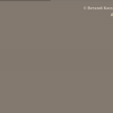
© Виталий Кисел
a