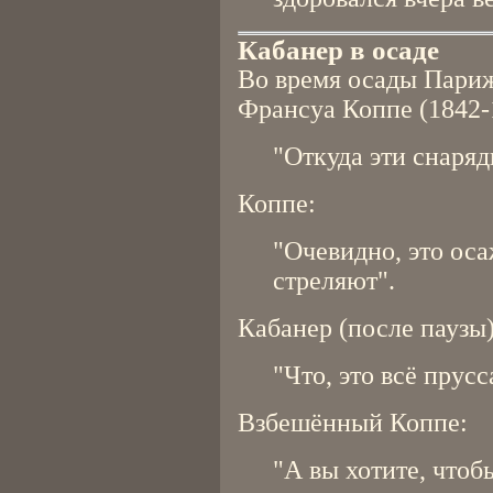
Кабанер в осаде
Во время осады Париж
Франсуа Коппе (1842-
"Откуда эти снаря
Коппе:
"Очевидно, это ос
стреляют".
Кабанер (после паузы)
"Что, это всё прус
Взбешённый Коппе:
"А вы хотите, чтоб