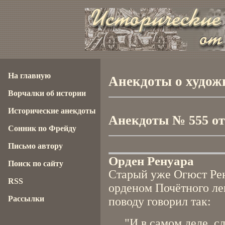
На главную
Анекдоты о художн
Ворчалки об истории
Исторические анекдоты
Анекдоты № 555 от 
Сонник по Фрейду
Письмо автору
Орден Ренуара
Поиск по сайту
Старый уже Огюст Рен
RSS
орденом Почётного ле
Рассылки
поводу говорил так:
"И в самом деле, с