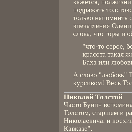
кажется, полжизни 
подражать толстов
только напомнить 
впечатления Оленин
слова, что горы и 
"что-то серое, б
красота такая ж
Баха или любов
А слово "любовь" Т
курсивом! Весь Тол
Николай Толстой
Часто Бунин вспомина
Толстом, старшем и р
Николаевича, и восхи
Кавказе".