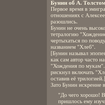
Бунин об А. Толсто
Первое время в эмигр
отношениях с Алексее
разошлись.
Бунин не очень высок
тетралогию "Хождение
чертыхаться по поводу
названием "Хлеб".
[Бунин называл эпопею
как сам автор часто н
"Хождения по мукам".
рискнул включать "Хле
оставив её трилогией.
Зато Бунин искренне 
"До чего хорошо! 
пришлось ему изуч