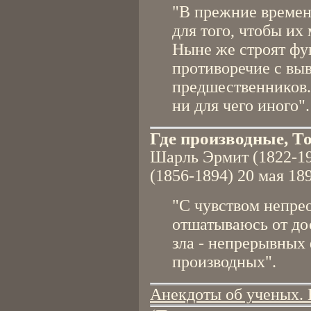
"В прежние времен
для того, чтобы их
Ныне же строят фу
противоречие с вы
предшественников.
ни для чего иного".
Где производные, Т
Шарль Эрмит (1822-19
(1856-1894) 20 мая 189
"С чувством непре
отшатываюсь от до
зла - непрерывных
производных".
Анекдоты об ученых. 