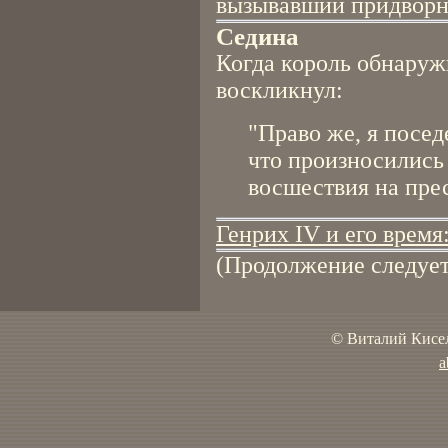
вызывавший придворны
Седина
Когда король обнаружи
воскликнул:
"Право же, я посед
что произносились 
восшествия на прес
Генрих IV и его время
(Продолжение следует
© Виталий Кисел
a