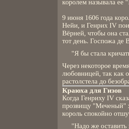
королем называла ее 
9 июня 1606 года коро
Нейи, и Генрих IV по
Вёрней, чтобы она ста
тот день. Госпожа де 
"Я бы стала кричат
Через некоторое время
любовницей, так как о
растолстела до безобр
Краюха для Гизов
Когда Генриху IV сказ
прозвищу "Меченый" х
король спокойно отшу
"Надо же оставить 