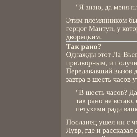
"Я знаю, да меня 
Этим племянником был
герцог Мантуи, у кот
дворецким.
Так рано?
Однажды этот Ла-Вьев
придворным, и получил
Передававший вызов д
завтра в шесть часов 
"В шесть часов? Да
так рано не встаю,
петухами ради ваше
Посланец ушел ни с ч
Лувр, где и рассказал 