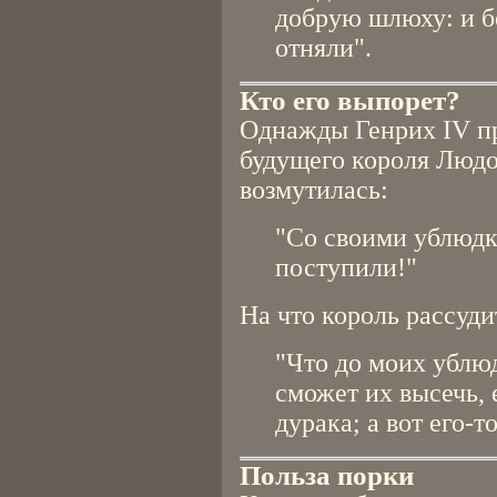
добрую шлюху: и бе
отняли".
Кто его выпорет?
Однажды Генрих IV п
будущего короля Людо
возмутилась:
"Со своими ублюдк
поступили!"
На что король рассуди
"Что до моих ублюд
сможет их высечь, 
дурака; а вот его-т
Польза порки