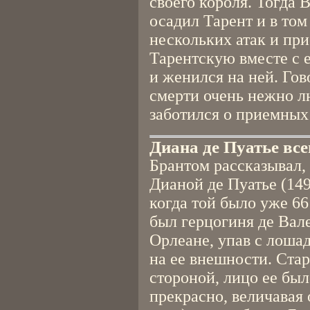
своего короля. Тогда 
осадил Тарент и в том
нескольких атак и пр
Тарентскую вместе с е
и женился на ней. Гов
смерти очень нежно 
заботился о приемных 
Диана де Пуатье все
Брантом рассказывал, 
Дианой де Пуатье (149
когда той было уже 66
был герцогиня де Вал
Орлеане, упав с лошад
на ее внешности. Стар
стороной, лицо ее бы
прекрасно, величавая 