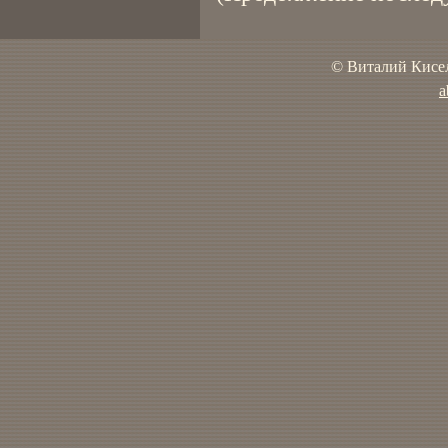
© Виталий Кисел
a