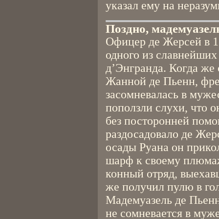
указал ему на неразум
Поздно, мадемуазел
Офицер де Жерсей в 1
одного из славнейших
д’Энгранда. Когда же 
Жанной де Пьенн, фре
засомневалась в мужес
поползли слухи, что о
без посторонней помо
раздосадовало де Жерс
осады Руана он прико
шарф к своему плюмаж
конный отряд, выехавш
же получил пулю в гол
Мадемуазель де Пьенн 
не сомневается в муж