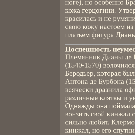
ноге), но особенно Б
кожа герцогини. Утве
красилась и не румяни
свою кожу настоем из 
платьем фигура Дианы
Поспешность неуме
Племянник Дианы де 
(1540-1570) волочился
Беродьер, которая бы
Антона де Бурбона (1
всячески дразнила оф
различные клятвы и у
Однажды она поймала 
вонзить свой кинжал с
сильно любит. Клермо
кинжал, но его спутн