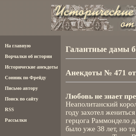
На главную
Галантные дамы б
Ворчалки об истории
Исторические анекдоты
Анекдоты № 471 от 
Сонник по Фрейду
Письмо автору
Любовь не знает пр
Поиск по сайту
Неаполитанский корол
RSS
году захотел жениться
герцога Раммондело да
Рассылки
было уже 38 лет, но т