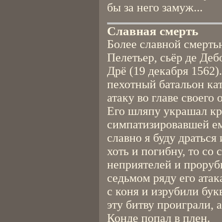
бы за него замуж...
Славная смерть
Более славной смерть
Пелетьер, сьёр де Дебо
Дрё (19 декабря 1562)
пехотный батальон ка
атаку во главе своего
Его шляпу украшал кр
симпатизировавшей ем
славно я буду драться
хоть и погибну, то со 
неприятелей и проруби
седьмом ряду его атак
с коня и изрубили бук
эту битву проиграли,
Конде попал в плен.