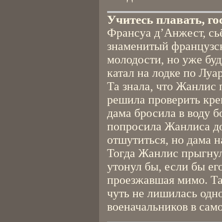
Учитесь плавать, го
Франсуа д’Анжест, сьё
знаменитый французск
молодости, но уже бу
катал на лодке по Луа
Та знала, что Жанлис 
решила проверить кре
дама бросила в воду 
попросила Жанлиса до
отшутиться, но дама н
Тогда Жанлис прыгнул
утонул бы, если бы его
проезжавшая мимо. Т
чуть не лишилась одн
военачальников в само