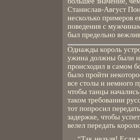
большее значение, че
Станислав-Август Пон
несколько примеров е
поведения с мужчина
был предельно вежлив
Однажды король устро
ужина должны были на
происходил в самом б
было пройти некоторо
все столы и немного п
чтобы танцы начались 
таком требовании рус
тот попросил передат
задержке, чтобы успет
велел передать королю
“Так нельзя! Если 