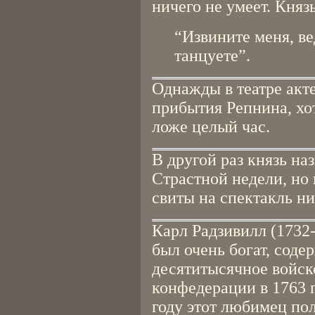
ничего не умеет. Княз
“Извините меня, в
танцуете”.
Однажды в театре акт
прибытия Репнина, хот
ложе целый час.
В другой раз князь на
Страстной недели, но 
свиты на спектакль н
Карл Радзивилл (1732-
был очень богат, соде
десятитысячное войск
конфедерации в 1763 г
году этот любимец по