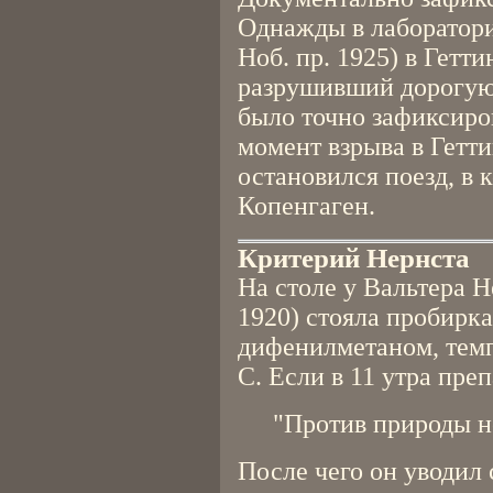
Однажды в лаборатор
Ноб. пр. 1925) в Гетт
разрушивший дорогую 
было точно зафиксиро
момент взрыва в Гетт
остановился поезд, в 
Копенгаген.
Критерий Нернста
На столе у Вальтера Н
1920) стояла пробирк
дифенилметаном, темп
C. Если в 11 утра преп
"Против природы н
После чего он уводил 