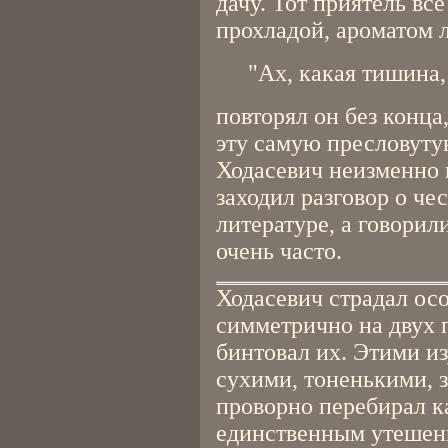
дачу. Тот приятель вс
прохладой, ароматом л
"Ах, какая тишина, 
повторял он без конца
эту самую пресловуту
Ходасевич неизменно 
заходил разговор о че
литературе, а говорил
очень часто.
Ходасевич страдал осо
симметрично на двух 
бинтовал их. Этими и
сухими, тоненькими, 
проворно перебирал к
единственным утешен