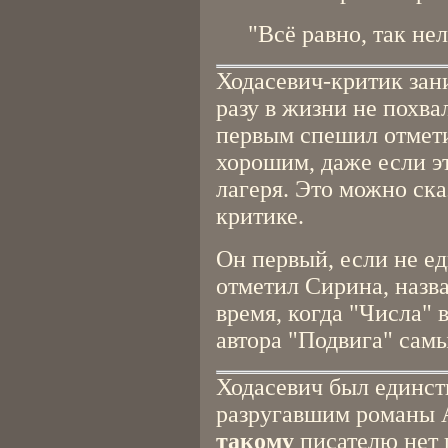
"Всё равно, так не
Ходасевич-критик зани
разу в жизни не похва
первым спешил отметит
хорошим, даже если э
лагеря. Это можно ска
критике.
Он первый, если не е
отметил Сирина, назвав
время, когда "Числа" 
автора "Подвига" сам
Ходасевич был единст
разругавшим романы А
такому
писателю нет 