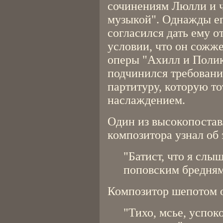
сочинениям Люлли и ч
музыкой". Однажды ег
согласился дать ему о
условии, что он сожже
оперы "Ахилл и Поли
подчинился требовани
партитуру, которую то
наслаждением.
Один из высокопоста
композитора узнал об 
"Батист, что я слы
поповским бредням
Композитор шепотом о
"Тихо, мсье, успок