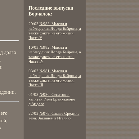
Последние выпуски
Ворчалок:
20/03
№983. Мысли и
наблюдения Лорда Байрона, а
также факты из его жизни.
Часть V
16/03
№982. Мысли и
од долго
наблюдения Лорда Байрона, а
также факты из его жизни.
,
Часть IV
л:
03/03
№981. Мысли и
наблюдения Лорда Байрона, а
также факты из его жизни.
Часть III
едонии.
01/03
№980. Сенатор и
капитан Рима Бранкалеоне
д'Андало
 его
22/02
№979. Самые Средние
века. Заглянем в Италию
тей,
у