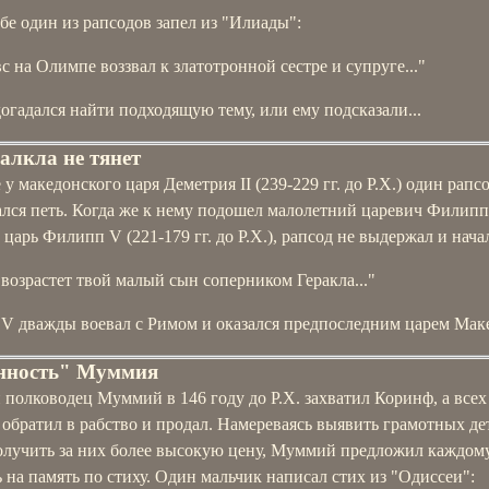
бе один из рапсодов запел из "Илиады":
вс на Олимпе воззвал к златотронной сестре и супруге..."
огадался найти подходящую тему, или ему подсказали...
алкла не тянет
 у македонского царя Деметрия II (239-229 гг. до Р.Х.) один рапс
ался петь. Когда же к нему подошел малолетний царевич Филипп
царь Филипп V (221-179 гг. до Р.Х.), рапсод не выдержал и нача
 возрастет твой малый сын соперником Геракла..."
V дважды воевал с Римом и оказался предпоследним царем Мак
нность" Муммия
полководец Муммий в 146 году до Р.Х. захватил Коринф, а всех
обратил в рабство и продал. Намереваясь выявить грамотных де
олучить за них более высокую цену, Муммий предложил каждом
 на память по стиху. Один мальчик написал стих из "Одиссеи":