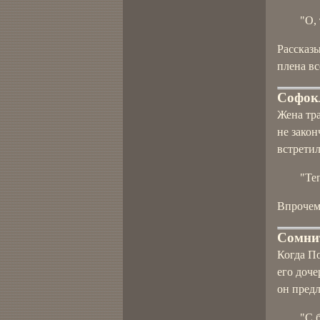
"О,
Рассказы
плена вс
Софокл
Жена тра
не закон
встретил
"Те
Впрочем,
Сомни
Когда По
его доче
он пред
"С 