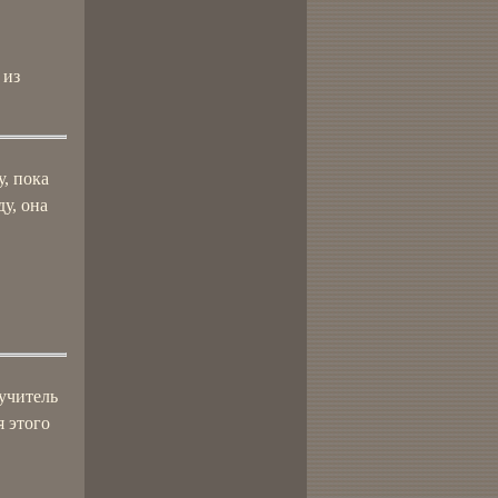
 из
, пока
ду, она
 учитель
я этого