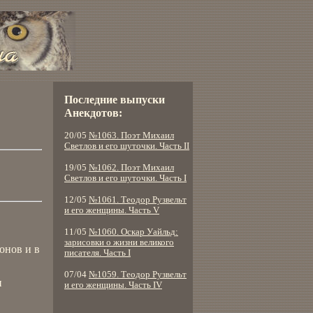
Последние выпуски
Анекдотов:
20/05
№1063. Поэт Михаил
Светлов и его шуточки. Часть II
19/05
№1062. Поэт Михаил
Светлов и его шуточки. Часть I
12/05
№1061. Теодор Рузвельт
и его женщины. Часть V
11/05
№1060. Оскар Уайльд:
зарисовки о жизни великого
онов и в
писателя. Часть I
07/04
№1059. Теодор Рузвельт
и
и его женщины. Часть IV