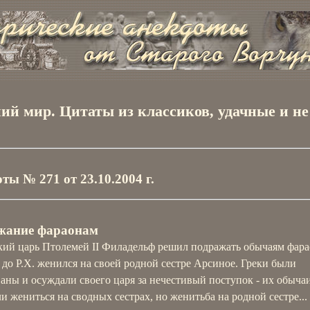
ий мир. Цитаты из классиков, удачные и не
ты № 271 от 23.10.2004 г.
жание фараонам
кий царь Птолемей II Филадельф решил подражать обычаям фара
 до Р.Х. женился на своей родной сестре Арсиное. Греки были
аны и осуждали своего царя за нечестивый поступок - их обыча
и жениться на сводных сестрах, но женитьба на родной сестре...