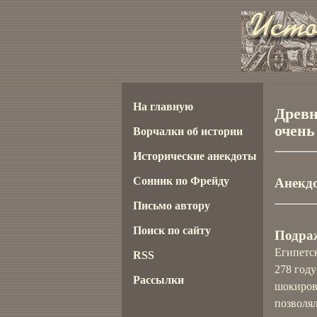
На главную
Древн
очень
Ворчалки об истории
Исторические анекдоты
Сонник по Фрейду
Анекдо
Письмо автору
Поиск по сайту
Подра
Египетс
RSS
278 году
Рассылки
шокиров
позволял