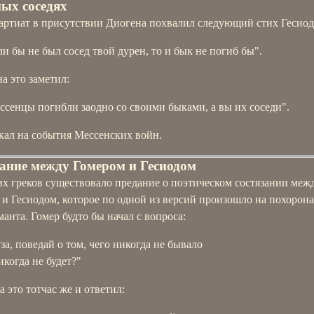
ых соседях
артиат в присутствии Диогена похвалил следующий стих Гесиод
ли бы не был сосед твой дурен, то и бык не погиб бы".
а это заметил:
ссенцы погибли заодно со своими быками, а вы их соседи".
кал на события Мессенских войн.
ание между Гомером и Гесиодом
их греков существовало предание о поэтическом состязании меж
и Гесиодом, которое по одной из версий произошло на похорон
нта. Гомер будто бы начал с вопроса:
за, поведай о том, чего никогда не бывало
икогда не будет?"
а это тотчас же и ответил: