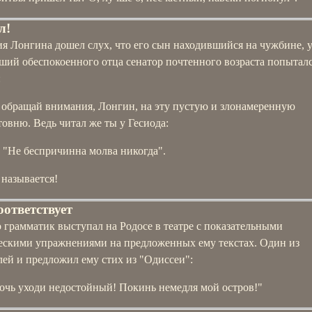
л!
я Лонгина дошел слух, что его сын находившийся на чужбине, 
ший обеспокоенного отца сенатор почтенного возраста попыталс
:
 обращай внимания, Лонгин, на эту пустую и злонамеренную
товню. Ведь читал же ты у Гесиода:
"Не беспричинна молва никогда".
 называется!
оответствует
 грамматик выступал на Родосе в театре с показательными
ескими упражнениями на предложенных ему текстах. Один из
ей и предложил ему стих из "Одиссеи":
очь уходи недостойный! Покинь немедля мой остров!"