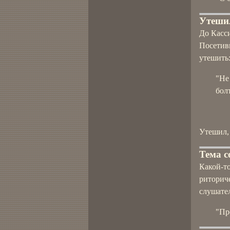
Утеши
До Касси
Посетив
утешить
"Не
бол
Утешил,
Тема с
Какой-то
риторич
слушател
"Пр