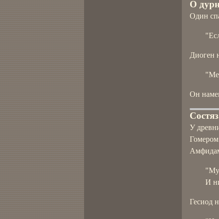
О дурн
Один сп
"Ес
Диоген н
"Ме
Он наме
Состяз
У древн
Гомером 
Амфидама
"Му
И н
Гесиод н