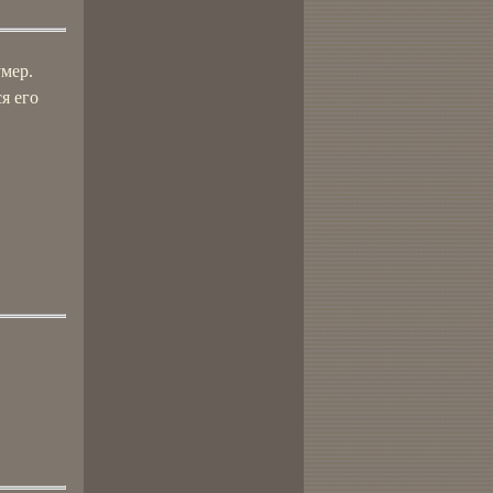
умер.
я его