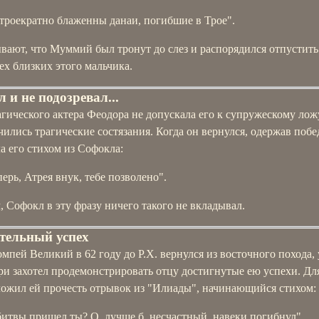
 троекратно блаженны данаи, погибшие в Трое".
вают, что Муммий был тронут до слез и распорядился отпустить
ех близких этого мальчика.
 и не подозревал...
гического актера Феодора не допускала его к супружескому ложу
чились трагические состязания. Когда он вернулся, одержав побе
а его стихом из Софокла:
перь, Атрея внук, тебе позволено".
 Софокл в эту фразу ничего такого не вкладывал.
тельный успех
мпей Великий в 62 году до Р.Х. вернулся из восточного похода,
ри захотел продемонстрировать отцу достигнутые ею успехи. Дл
ложил ей прочесть отрывок из "Илиады", начинающийся стихом:
битвы пришел ты? О, лучше б, несчастный, навеки погибнул".