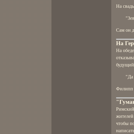
На свадь
"Зе
Сам он д
На Гер
На обеде
отказыв
будущий 
"Да
Филипп 
"Гума
Римский 
жителей 
чтобы п
написать