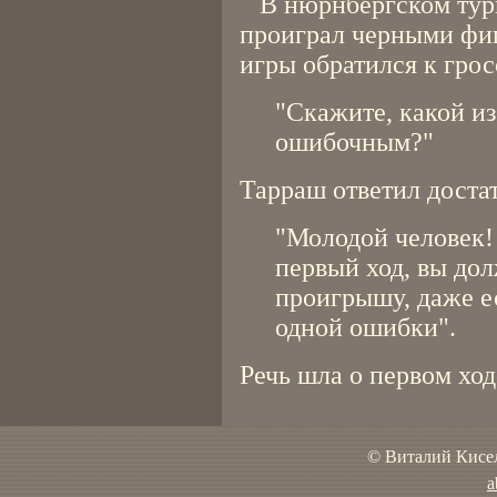
В нюрнбергском турн
проиграл черными фиг
игры обратился к гро
"Скажите, какой из
ошибочным?"
Тарраш ответил доста
"Молодой человек!
первый ход, вы до
проигрышу, даже е
одной ошибки".
Речь шла о первом ход
© Виталий Кисел
a