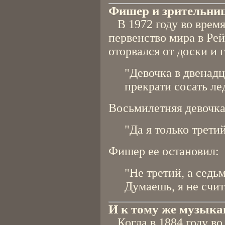
Фишер и зрительни
В 1972 году во время
первенство мира в Ре
оторвался от доски и 
"Девочка в двенадц
прекрати сосать ле
Восьмилетняя девочка
"Да я только третий
Фишер ее остановил:
"Не третий, а седь
Думаешь, я не счи
И к тому же музыка
Когда в 1884 году во