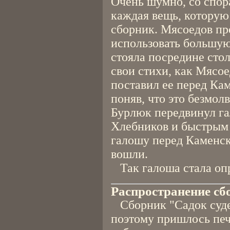
Очень шумно, со спор
каждая вещь, которую
сборник. Мясоедов пр
использовать большую
стояла посредине сто
свои стихи, как Мясое
поставил ее перед Ка
поняв, что это безмол
Бурлюк передвинул га
Хлебников и быстрым
галошу перед Каменск
вошли.
Так галоша стала опр
Распространение сб
Сборник "Садок судей
поэтому пришлось печ