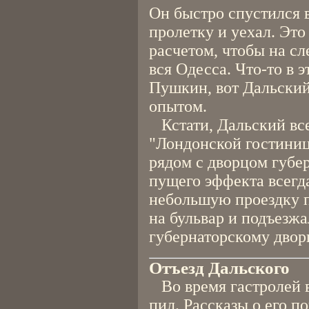
Он быстро спустился в
пролетку и уехал. Это
расчетом, чтобы на с
вся Одесса. Что-то в э
Пушкин, вот Дальский
опытом.
Кстати, Дальский все
"Лондонской гостиниц
рядом с дворцом губе
пущего эффекта всегда
небольшую проездку п
на бульвар и подъезжал
губернаторскому двор
Отъезд Дальского
Во время гастролей в
пил. Рассказы о его п