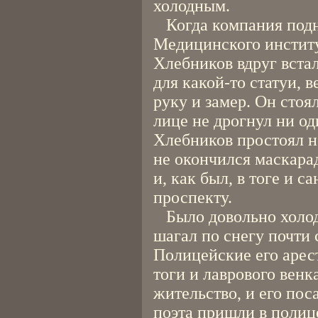
холодным.
Когда компания подн
Медицинского институ
Хлебников вдруг вста
для какой-то статуи,
руку и замер. Он стоял
лице не дрогнул ни од
Хлебников простоял не
не окончился маскарад
и, как был, в тоге и 
проспекту.
Было довольно холод
шагал по снегу почти
Полицейские его арес
тоги и лаврового венк
жительство, и его пос
поэта пришли в полиц