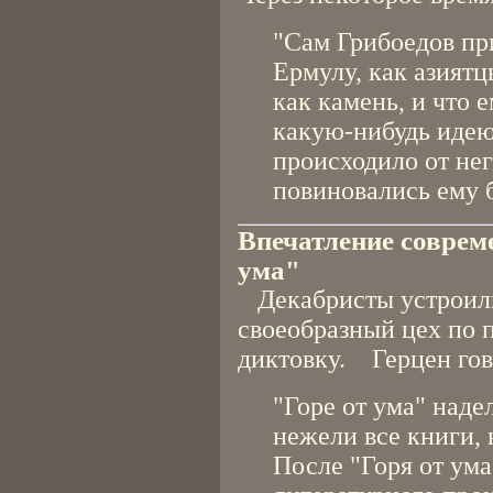
"Сам Грибоедов при
Ермулу, как азият
как камень, и что 
какую-нибудь идею.
происходило от не
повиновались ему 
Впечатление соврем
ума"
Декабристы устроили
своеобразный цех по 
диктовку. Герцен гов
"Горе от ума" наде
нежели все книги, 
После "Горя от ума