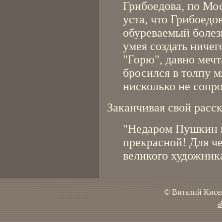
Грибоедова, по Мос
уста, что Грибоедов
обуреваемый боле
умея создать ничег
"Горю", давно мечт
бросился в толпу м
нисколько не сопро
Заканчивая свой расс
"Недаром Пушкин н
прекрасной! Для че
великого художника
© Виталий Кисел
a