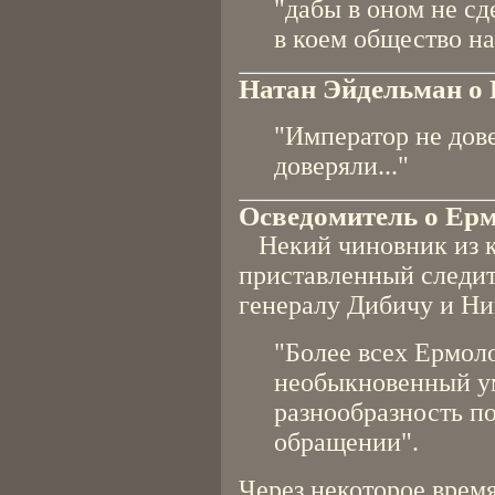
"дабы в оном не сд
в коем общество н
Натан Эйдельман о 
"Император не дов
доверяли..."
Осведомитель о Ер
Некий чиновник из к
приставленный следит
генералу Дибичу и Ни
"Более всех Ермоло
необыкновенный ум
разнообразность п
обращении".
Через некоторое врем