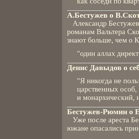
как соседи по квар
А.Бестужев о В.Ско
Александр Бестужев к
романам Вальтера Ско
знают больше, чем о К
"один аллах дирек
Денис Давыдов о себ
"Я никогда не поль
царственных особ, 
и монархический, н
Бестужев-Рюмин о 
Уже после ареста Бе
южане опасались прин