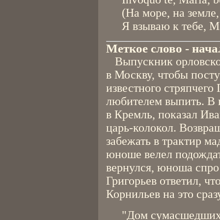
(На море, на земле
Я взываю к тебе, М
Меткое слово - нач
Выпускник орловской
в Москву, чтобы посту
известного стряпчего 
любителем выпить. В 
в Кремль, показал Ив
царь-колокол. Возвра
забежать в трактир м
юноше велел подождат
вернулся, юноша спрос
Григорьев ответил, чт
Корнильев на это сраз
"Дом сумасшедших?