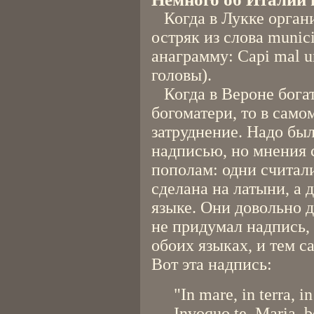
Когда в Лукке орган
остряк из слова munic
анаграмму: Capi mal u
головы).
Когда в Вероне бога
богоматери, то в сам
затруднение. Надо бы
надписью, но мнения 
пополам: одни считал
сделана на латыни, а 
языке. Они довольно 
не придумал надпись, 
обоих языках, и тем с
Вот эта надпись:
"In mare, in terra, in
Invoquo te, Maria, b