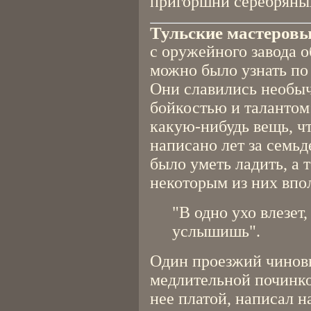
пригоршни серебряны
Тульские мастеров
с оружейного завода 
можно было узнать по
Они славились необы
бойкостью и талантом:
какую-нибудь вещь, чт
написано лет за семьд
было уметь ладить, а т
некоторым из них впо
"В одно ухо влезет,
услышишь".
Один проезжий чиновн
медлительной починко
нее платой, написал н