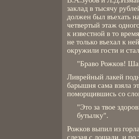
В.А.Зубов и Л.Д.Изма
заклад в тысячу рубле
должен был въехать н
четвертый этаж одног
к известной в то вре
не только въехал к ней
окружили гости и стал
"Браво Рожков! Ша
Ливрейный лакей подн
барышня сама взяла э
поморщившись со сло
"Это за твое здоров
бутылку".
Рожков выпил из горл
слезая с лошади, и по