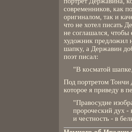
портрет Державина, к
современников, как п
оригиналом, так и кач
что не хотел писать Д
не соглашался, чтобы
художник предложил н
шапку, а Державин до
поэт писал:
"В косматой шапке,
Под портретом Тончи 
которое я приведу в п
"Правосудие изобр
пророческий дух - 
и честность - в бел
Немного об Италии 